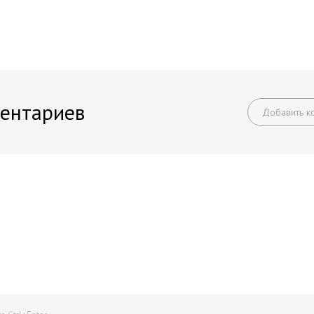
ентариев
Добавить к
Начните получать постоянный доход!
Станьте автором на Web-3