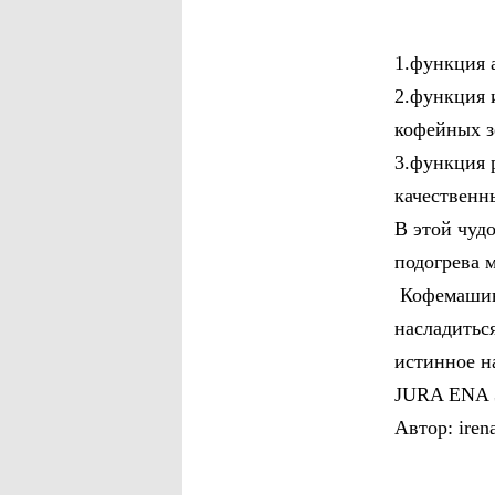
1.функция 
2.функция 
кофейных з
3.функция 
качественн
В этой чуд
подогрева 
Кофемашина
насладитьс
истинное н
JURA ENA 3 
Автор: iren