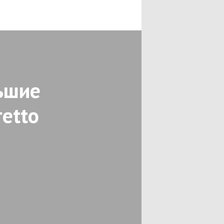
ьшие
retto