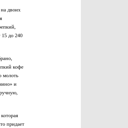
 на двоих
я
репкий,
 15 до 240
брано,
епкий кофе
о молоть
чино» и
вручную,
 которая
что придает