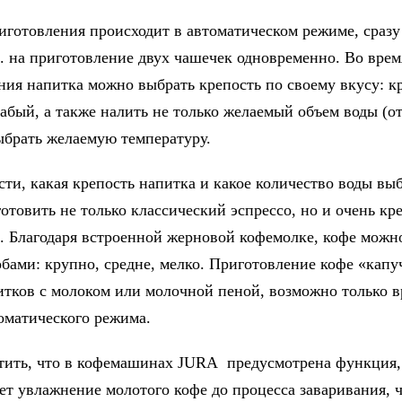
иготовления происходит в автоматическом режиме, сразу
е. на приготовление двух чашечек одновременно. Во врем
ния напитка можно выбрать крепость по своему вкусу: к
абый, а также налить не только желаемый объем воды (от
выбрать желаемую температуру.
сти, какая крепость напитка и какое количество воды вы
отовить не только классический эспрессо, но и очень кр
о. Благодаря встроенной жерновой кофемолке, кофе можн
обами: крупно, средне, мелко. Приготовление кофе «капу
итков с молоком или молочной пеной, возможно только 
томатического режима.
тить, что в кофемашинах JURA предусмотрена функция,
ет увлажнение молотого кофе до процесса заваривания, 