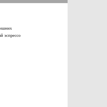
лишних
ый эспрессо