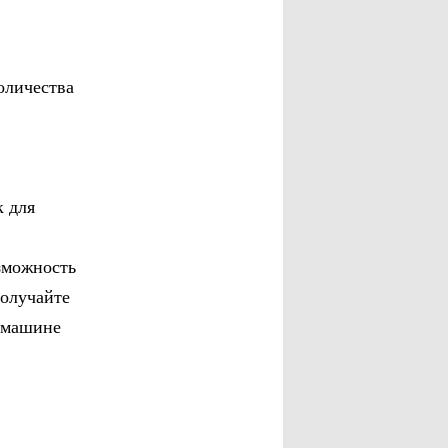
оличества
к для
зможность
Получайте
фемашине