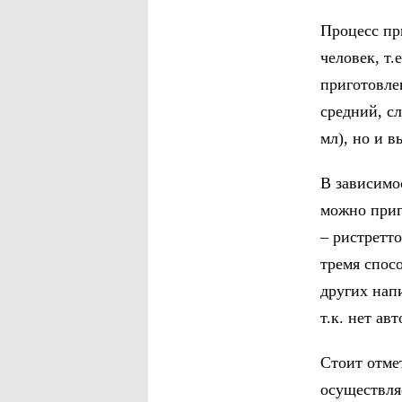
Процесс пр
человек, т.
приготовле
средний, сл
мл), но и 
В зависимо
можно приг
– ристретт
тремя спос
других нап
т.к. нет ав
Стоит отме
осуществля