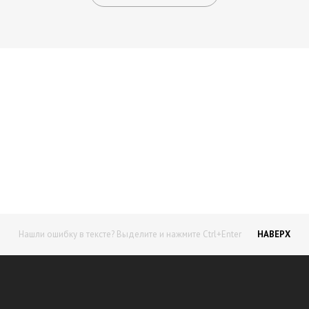
Начните получать постоянный
доход!
Станьте автором на Web-3
Нашли ошибку в тексте? Выделите и нажмите Ctrl+Enter
НАВЕРХ