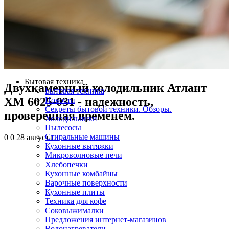
Бытовая техника
Двухкамерный холодильник Атлант
Бытовая техника
ХМ 6025-031 - надежность,
Новости
Секреты бытовой техники. Обзоры.
проверенная временем.
Холодильники
Пылесосы
Стиральные машины
0
0
28 августа
Кухонные вытяжки
Микроволновые печи
Хлебопечки
Кухонные комбайны
Варочные поверхности
Кухонные плиты
Техника для кофе
Соковыжималки
Предложения интернет-магазинов
Водонагреватели