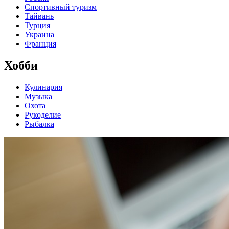
Спортивный туризм
Тайвань
Турция
Украина
Франция
Хобби
Кулинария
Музыка
Охота
Рукоделие
Рыбалка