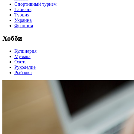
Спортивный туризм
Тайвань
Турция
Украина
Франция
Хобби
Кулинария
Музыка
Охота
Рукоделие
Рыбалка