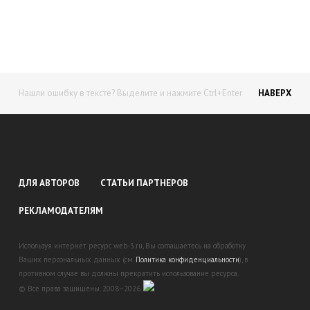
доход!
Станьте автором на Web-3
Нашли ошибку в тексте? Выделите и нажмите Ctrl+Enter
НАВЕРХ
ДЛЯ АВТОРОВ
СТАТЬИ ПАРТНЕРОВ
РЕКЛАМОДАТЕЛЯМ
Используя интернет ресурс web-3.ru, Вы соглашаетесь на обработку
Ваших персональных данных (см.
Политика конфиденциальности
), в
противном случае вы должны прекратить использование ресурса.
© Все права защищены. 2008–2026.