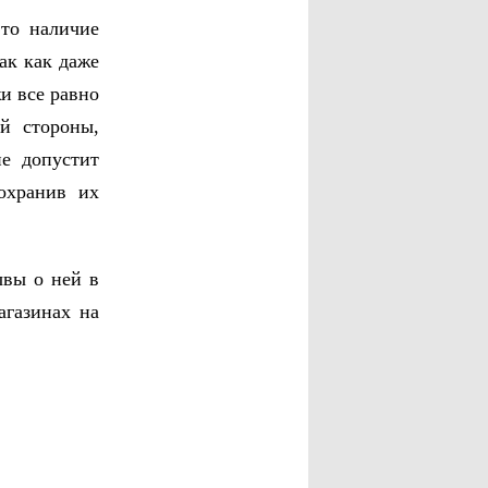
это наличие
ак как даже
и все равно
й стороны,
не допустит
охранив их
ывы о ней в
агазинах на