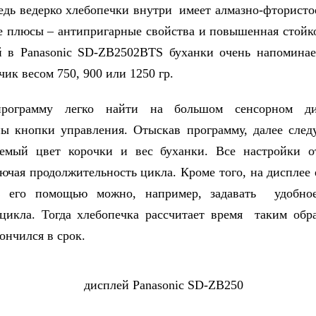
ведь ведерко хлебопечки внутри имеет алмазно-фтористо
е плюсы – антипригарные свойства и повышенная стойк
й в Panasonic SD-ZB2502BTS буханки очень напоминае
ик весом 750, 900 или 1250 гр.
рограмму легко найти на большом сенсорном дис
ы кнопки управления. Отыскав программу, далее след
аемый цвет корочки и вес буханки. Все настройки от
лючая продолжительность цикла. Кроме того, на дисплее 
С его помощью можно, например, задавать удобно
цикла. Тогда хлебопечка рассчитает время таким обр
ончился в срок.