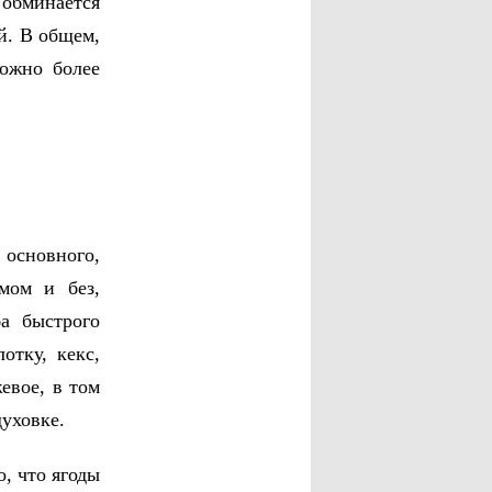
 обминается
ой. В общем,
можно более
 основного,
мом и без,
ба быстрого
отку, кекс,
евое, в том
уховке.
, что ягоды