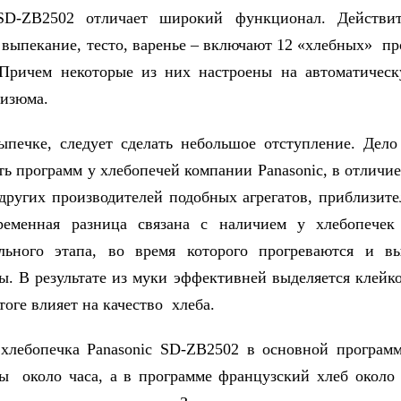
 SD-ZB2502 отличает широкий функционал. Действит
 выпекание, тесто, варенье – включают 12 «хлебных» пр
 Причем некоторые из них настроены на автоматичес
 изюма.
ыпечке, следует сделать небольшое отступление. Дело
ть программ у хлебопечей компании Panasonic, в отличие
других производителей подобных агрегатов, приблизите
ременная разница связана с наличием у хлебопечек
ельного этапа, во время которого прогреваются и вы
ы. В результате из муки эффективней выделяется клейко
тоге влияет на качество хлеба.
 хлебопечка Panasonic SD-ZB2502 в основной програм
ы около часа, а в программе французский хлеб около 