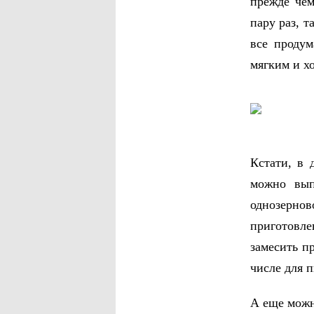
прежде чем
пару раз, т
все продум
мягким и 
Кстати, в 
можно вып
однозернов
приготовле
замесить п
числе для 
А еще можн