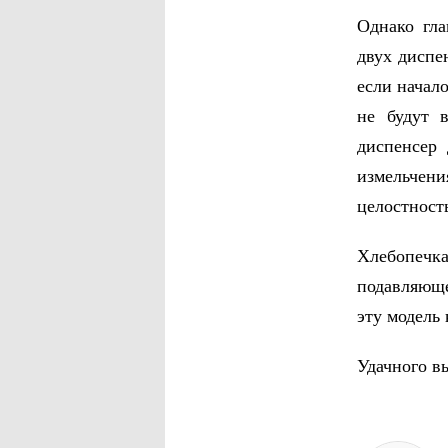
Однако гла
двух диспе
если начал
не будут 
диспенсер 
измельчен
целостност
Хлебопечка
подавляюще
эту модель 
Удачного в