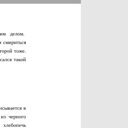
ким делом.
и смириться
второй тоже.
сался такой
исывается в
из черного
 хлебопечь