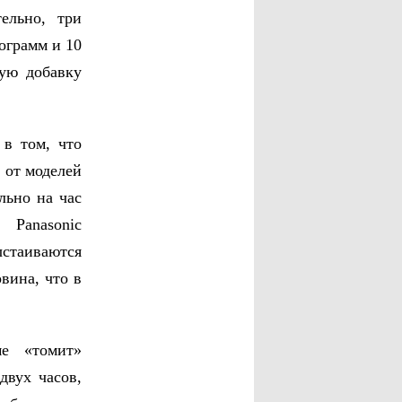
ельно, три
ограмм и 10
кую добавку
 в том, что
 от моделей
льно на час
 Panasonic
стаиваются
вина, что в
ме «томит»
двух часов,