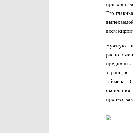
пригорят, 
Его главны
выпекаемо
всем кирпич
Нужную п
расположен
предпочит
экране, вк
таймера. 
окончания 
процесс зак