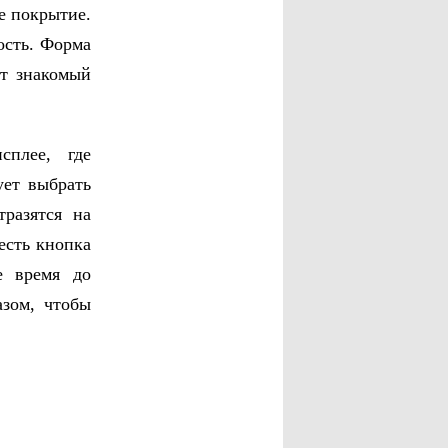
е покрытие.
ость. Форма
т знакомый
плее, где
ует выбрать
разятся на
есть кнопка
е время до
азом, чтобы