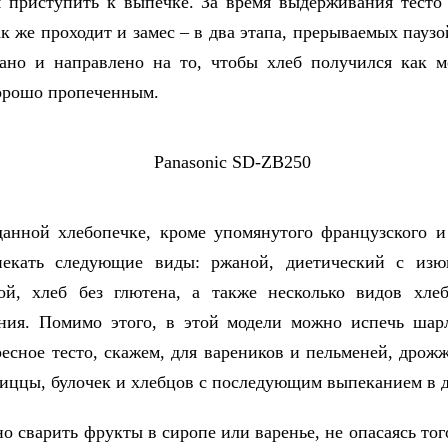
 приступить к выпечке. За время выдерживания тесто
ак же проходит и замес – в два этапа, прерываемых пауз
ано и направлено на то, чтобы хлеб получился как 
хорошо пропеченным.
данной хлебопечке, кроме упомянутого французского и
екать следующие виды: ржаной, диетический с изю
ой, хлеб без глютена, а также несколько видов хле
ния. Помимо этого, в этой модели можно испечь шарл
ресное тесто, скажем, для вареников и пельменей, дрожж
пиццы, булочек и хлебцов с последующим выпеканием в д
о сварить фрукты в сиропе или варенье, не опасаясь того