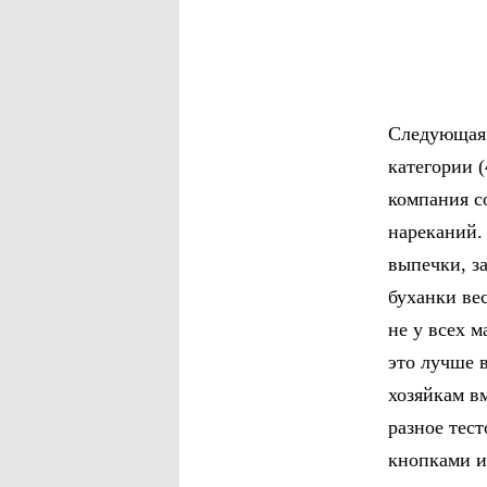
Следующая 
категории (
компания с
нареканий.
выпечки, з
буханки вес
не у всех 
это лучше 
хозяйкам в
разное тес
кнопками и