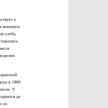
ствует о
я выпекать
ия хлеба,
итывались
мысла
 изделия
бюджетной
цена в 1800
писок. У
поднялся до
с из