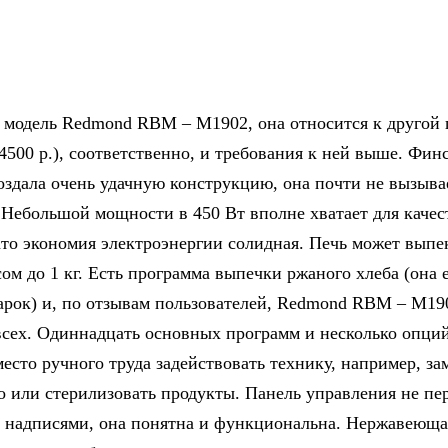
модель Redmond RBM – M1902, она относится к другой
4500 р.), соответственно, и требования к ней выше. Фин
оздала очень удачную конструкцию, она почти не вызыва
 Небольшой мощности в 450 Вт вполне хватает для каче
ато экономия электроэнергии солидная. Печь может выпе
ом до 1 кг. Есть программа выпечки ржаного хлеба (она 
марок) и, по отзывам пользователей, Redmond RBM – M19
всех. Одиннадцать основных программ и несколько опци
место ручного труда задействовать технику, например, з
то или стерилизовать продукты. Панель управления не пе
 надписями, она понятна и функциональна. Нержавеюща