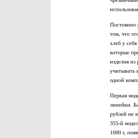
чрезвычайн
использова
Постоянно 
том, что э
хлеб у себя
которые пр
изделия из
учитывать 
одной комп
Первая мод
линейки. Б
рублей не 
355-й моде
1000 г, по