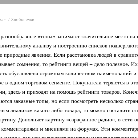
ка
Хлебопечки
 разнообразные «топы» занимают значительное место на 
авнительному анализу и построению списков подвергают
е природные явления. Если расстановка людей в сравнит
зывает сомнения, то рейтинги вещей – дело полезное. Их
сть обусловлена огромным количеством наименований и
же в одном торговом сегменте. Покупатели теряются в эт
ии, здесь и приходят на помощь рейтинги товаров. Конеч
аются заказные топы, но если посмотреть несколько стра
ным анализом какого либо товара, то можно составить о
артину. Дополняет картину «сарафанное радио», в сети о
 комментариями и мнениями на форумах. Эти комментар