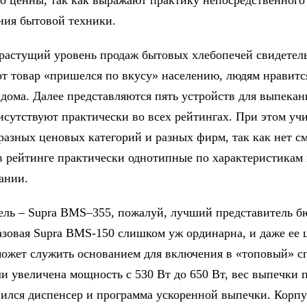
о ценны, так как выражают практику непосредственного
ния бытовой техники.
растущий уровень продаж бытовых хлебопечей свидетель
тот товар «пришелся по вкусу» населению, людям нравитс
 дома. Далее представляются пять устройств для выпекан
исутствуют практически во всех рейтингах. При этом уч
 разных ценовых категорий и разных фирм, так как нет с
в рейтинге практически однотипные по характеристикам
ании.
ель – Supra BMS–355, пожалуй, лучший представитель 
азовая Supra BMS-150 слишком уж ординарна, и даже ее 
может служить основанием для включения в «топовый» с
ли увеличена мощность с 530 Вт до 650 Вт, вес выпечки 
явился диспенсер и программа ускоренной выпечки. Корпу