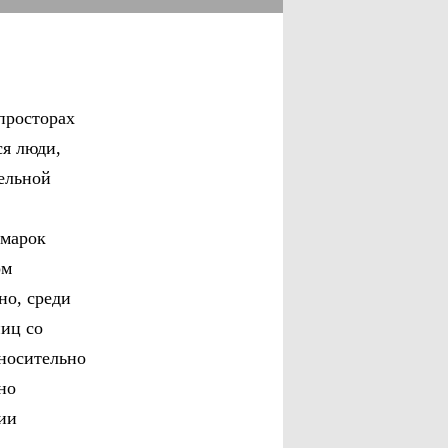
просторах
ся люди,
ельной
 марок
ом
но, среди
ниц со
тносительно
но
ии