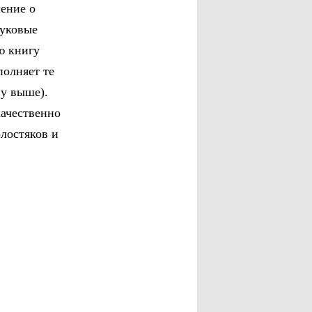
ение о
вуковые
ю книгу
полняет те
ну выше).
качественно
лостяков и