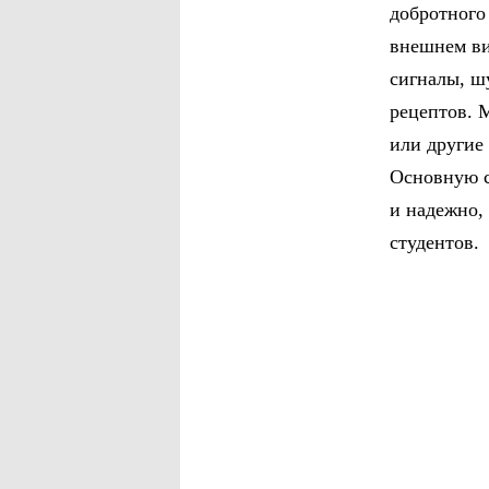
добротного
внешнем ви
сигналы, ш
рецептов. 
или другие
Основную с
и надежно,
студентов.