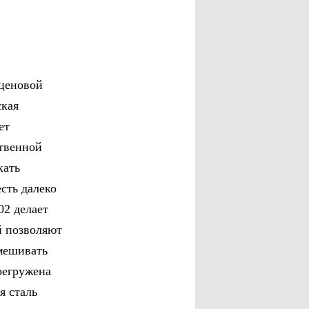
 ценовой
ская
ет
ственной
кать
есть далеко
02 делает
й позволяют
амешивать
регружена
я сталь