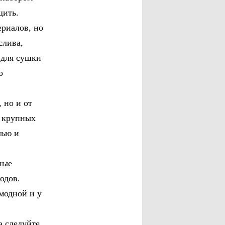
рщить.
ериалов, но
слива,
 для сушки
о
 но и от
я крупных
лью и
ные
одов.
модной и у
а следуйте