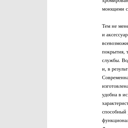
хромирован
моющими ср
Тем не мен
и аксессуар
всевозможн
покрытия, т
службы. Во
и, в резуль
Современна
изготовлена
удобна в и
характерис
способный 
функционал