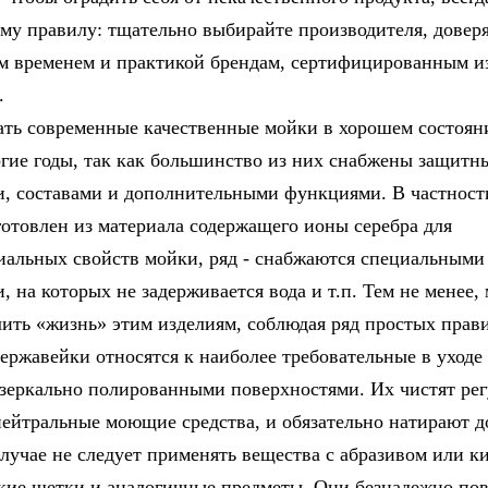
му правилу: тщательно выбирайте производителя, довер
 временем и практикой брендам, сертифицированным и
.
ть современные качественные мойки в хорошем состоян
гие годы, так как большинство из них снабжены защитн
, составами и дополнительными функциями. В частност
готовлен из материала содержащего ионы серебра для
иальных свойств мойки, ряд - снабжаются специальными
, на которых не задерживается вода и т.п. Тем не менее
лить «жизнь» этим изделиям, соблюдая ряд простых прав
ержавейки относятся к наиболее требовательные в уходе
 зеркально полированными поверхностями. Их чистят рег
нейтральные моющие средства, и обязательно натирают до
случае не следует применять вещества с абразивом или к
кие щетки и аналогичные предметы. Они безнадежно пов