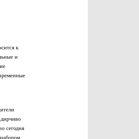
осится к
льные и
ие
овременные
дители
идирчиво
во сегодня
 набором