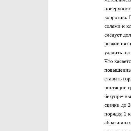
поверхност
коррозию. 
солями и к
следует дол
рыжие пятн
удалить пя
Что касает
повышенным
ставить го
чистящие с
безупречны
скачки до 
порядка 2 
абразивных