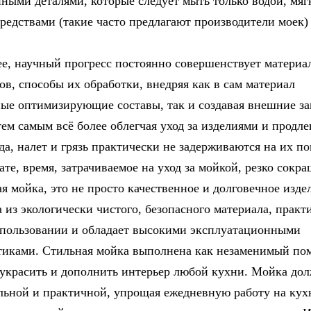
ными деталями, которые следует мыть только водой, мя
едствами (такие часто предлагают производители моек)
ее, научный прогресс постоянно совершенствует материа
ов, способы их обработки, внедряя как в сам материал
ые оптимизирующие составы, так и создавая внешние з
ем самым всё более облегчая уход за изделиями и продле
да, налет и грязь практически не задерживаются на их п
тате, время, затрачиваемое на уход за мойкой, резко сокр
я мойка, это не просто качественное и долговечное издел
 из экологически чистого, безопасного материала, практ
спользовании и обладает высокими эксплуатационными
тиками. Стильная мойка выполнена как незаменимый по
украсить и дополнить интерьер любой кухни. Мойка до
ьной и практичной, упрощая ежедневную работу на кух