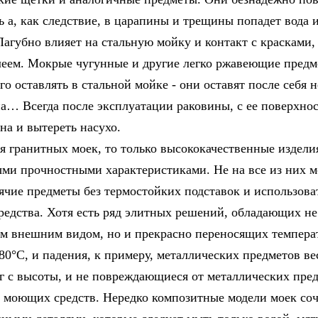
ь а, как следствие, в царапины и трещины попадет вода 
Пагубно влияет на стальную мойку и контакт с красками,
леем. Мокрые чугунные и другие легко ржавеющие предм
го оставлять в стальной мойке - они оставят после себя 
а… Всегда после эксплуатации раковины, с ее поверхнос
тна и вытереть насухо.
ся гранитных моек, то только высококачественные издели
и прочностными характеристиками. Не на все из них 
рячие предметы без термостойких подставок и использова
редства. Хотя есть ряд элитных решений, обладающих не
м внешним видом, но и прекрасно переносящих темпера
280°С, и падения, к примеру, металлических предметов в
кг с высоты, и не повреждающиеся от металлических пре
 моющих средств. Нередко композитные модели моек соч