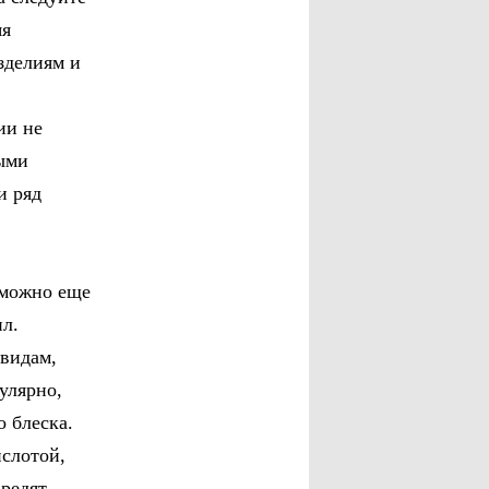
яя
зделиям и
ии не
ыми
и ряд
, можно еще
ил.
 видам,
улярно,
 блеска.
ислотой,
редят