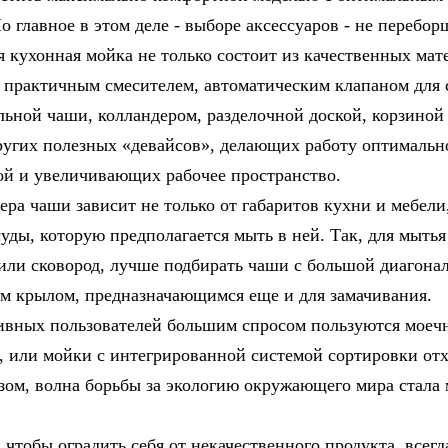
о главное в этом деле - выборе аксессуаров - не перебо
я кухонная мойка не только состоит из качественных мат
 практичным смесителем, автоматическим клапаном для 
льной чаши, колландером, разделочной доской, корзиной
ругих полезных «девайсов», делающих работу оптимальн
й и увеличивающих рабочее пространство.
ра чаши зависит не только от габаритов кухни и мебели,
суды, которую предполагается мыть в ней. Так, для мыть
или сковород, лучше подбирать чаши с большой диагона
м крылом, предназначающимся еще и для замачивания.
ивных пользователей большим спросом пользуются моеч
, или мойки с интегрированной системой сортировки отх
зом, волна борьбы за экологию окружающего мира стала 
 чтобы оградить себя от некачественного продукта, всегд