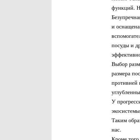
функций. Н
Безупречна
и оснащена
вспомогате
посуды и д
эффективно
Выбор разме
размера по
противней 
углубленны
У прогресс
экосистемы
Таким обра
нас.
Кроме того,