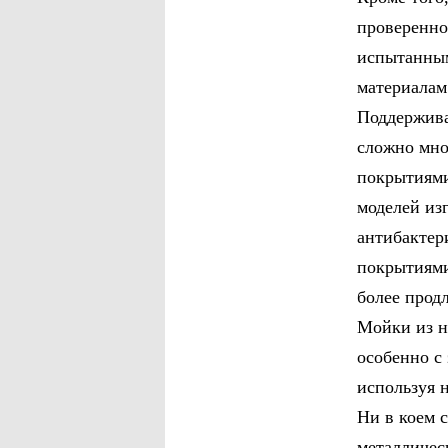
проверенно
испытанным
материалам
Поддержива
сложно мно
покрытиями
моделей из
антибактер
покрытиями
более прод
Мойки из н
особенно с
используя 
Ни в коем 
металличес