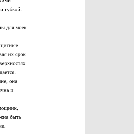
гкими
 и губкой.
лы для моек
ащитные
вая их срок
оверхностях
ащается.
ие, она
ична и
мощник,
лжна быть
не.