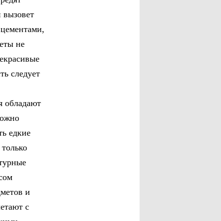
и вызовет
 цементами,
еты не
некрасивые
ть следует
я обладают
можно
ть едкие
 только
турные
есом
дметов и
етают с