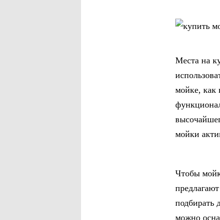
Места на к
использова
мойке, как
функционал
высочайшег
мойки акти
Чтобы мойк
предлагают
подбирать 
можно осна