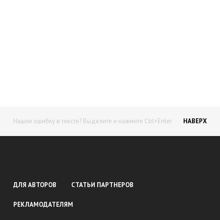
Начните получать постоянный
доход!
Станьте автором на Web-3
Нашли ошибку в тексте? Выделите и нажмите Ctrl+Enter
НАВЕРХ
ДЛЯ АВТОРОВ
СТАТЬИ ПАРТНЕРОВ
РЕКЛАМОДАТЕЛЯМ