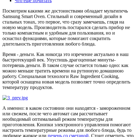
Что еще почитать
Посмотрим какими же достоинствами обладает мультипечь
Samsung Smart Oven. Стильный и современный дизайн в
стальных тонах, это первое, что сразу замечаешь, глядя на
новую модель. Производитель постарался сделать прибор не
только компактным и удобным для пользования, но и
оснастил функциями, которые помогают сократить
длительность приготовления любого блюда.
Время - деньги. Как никогда это изречение актуально в наш
быстротекущий век. Упустишь драгоценные минуты-
потеряешь деньги. В таком случае остается только одно: как
можно меньше тратить времени на рутинную домашнюю
работу. Специальная технологи Raw Ingredient Cooking,
которой оснащена новая модель позволяет точно определить
температуру продуктов.
А именно: в каком состоянии они находятся - замороженном
или свежем, после чего автомат сам рассчитывает
необходимый оптимальный режим температуры для
приготовления. Кнопки электронного управления помогают
настроить температурные режимы для любого блюда, будь то
любимое жаркое или
печень со сметаной
. Стоит отметить, что