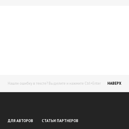
Начните получать постоянный
доход!
Станьте автором на Web-3
Нашли ошибку в тексте? Выделите и нажмите Ctrl+Enter
НАВЕРХ
ДЛЯ АВТОРОВ
СТАТЬИ ПАРТНЕРОВ