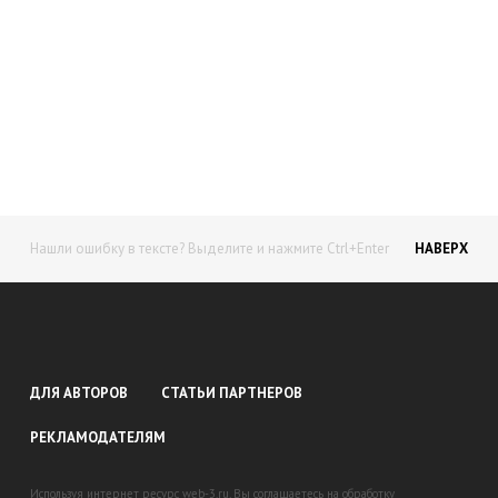
Начните получать постоянный
доход!
Станьте автором на Web-3
Нашли ошибку в тексте? Выделите и нажмите Ctrl+Enter
НАВЕРХ
ДЛЯ АВТОРОВ
СТАТЬИ ПАРТНЕРОВ
РЕКЛАМОДАТЕЛЯМ
Используя интернет ресурс web-3.ru, Вы соглашаетесь на обработку