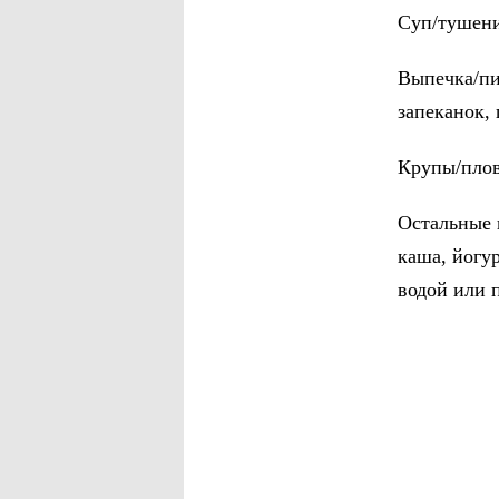
Суп/тушени
Выпечка/пиц
запеканок,
Крупы/плов
Остальные 
каша, йогу
водой или п