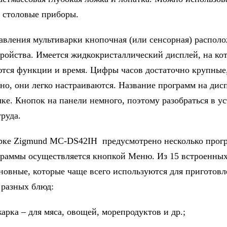
 столовые приборы.
авления мультиварки кнопочная (или сенсорная) располо
тройства. Имеется жидкокристаллический дисплей, на ко
тся функции и время. Цифры часов достаточно крупные,
но, они легко настраиваются. Название программ на дис
ыке. Кнопок на панели немного, поэтому разобраться в у
руда.
рке Zigmund MC-DS42IH предусмотрено несколько прог
раммы осуществляется кнопкой Меню. Из 15 встроенны
новные, которые чаще всего используются для приготовл
 разных блюд:
арка – для мяса, овощей, морепродуктов и др.;