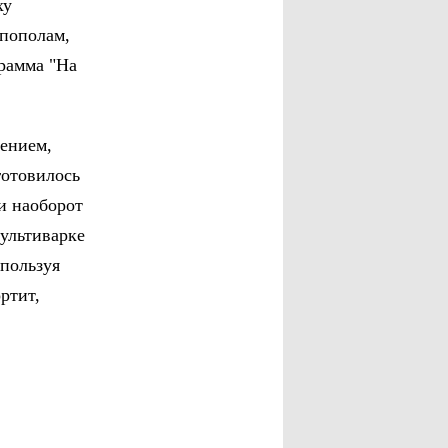
ху
пополам,
грамма "На
лением,
готовилось
и наоборот
ультиварке
спользуя
ртит,