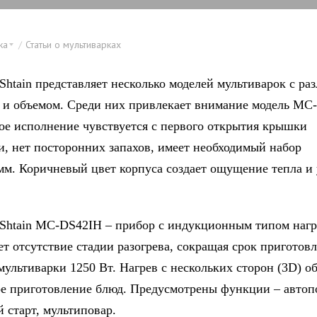
ка
Статьи о мультиварках
Shtain представляет несколько моделей мультиварок с ра
и объемом. Среди них привлекает внимание модель MC
ое исполнение чувствуется с первого открытия крышки
и, нет посторонних запахов, имеет необходимый набор
мм. Коричневый цвет корпуса создает ощущение тепла и
Shtain MC-DS42IH – прибор с индукционным типом нагр
ет отсутствие стадии разогрева, сокращая срок приготов
ультиварки 1250 Вт. Нагрев с нескольких сторон (3D) о
е приготовление блюд. Предусмотрены функции – автоп
 старт, мультиповар.