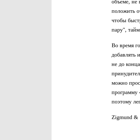
объеме, не
положить о
чтобы быст
пару", тайм
Во время г
добавлять 
не до конц
принудител
можно прос
программу 
поэтому ле
Zigmund & 