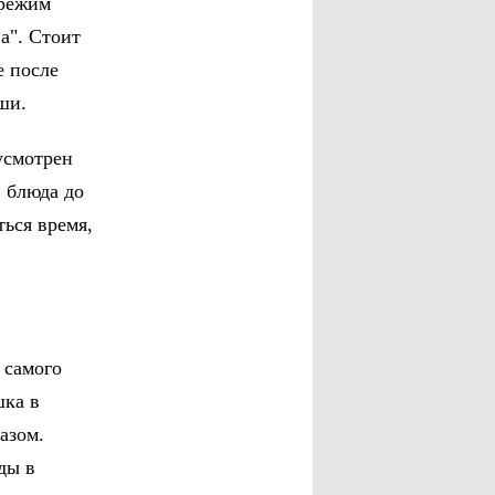
 режим
а". Стоит
е после
ши.
усмотрен
и блюда до
ться время,
 самого
шка в
азом.
ды в