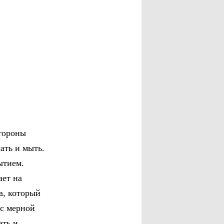
стороны
ать и мыть.
ытием.
ает на
а, который
 с мерной
ать и