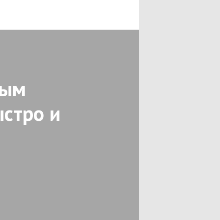
ным
ыстро и