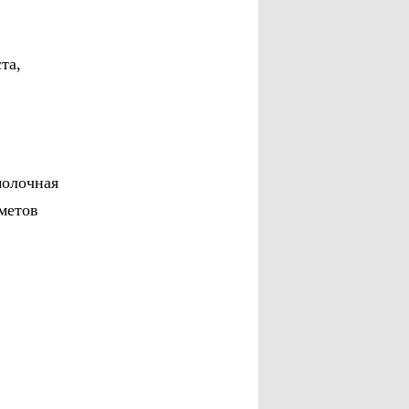
та,
молочная
дметов