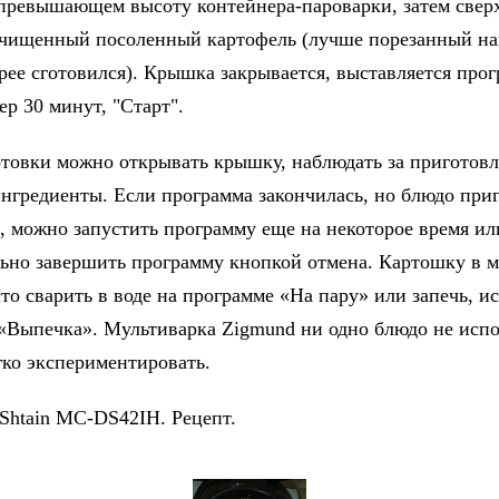
 превышающем высоту контейнера-пароварки, затем свер
чищенный посоленный картофель (лучше порезанный на
рее сготовился). Крышка закрывается, выставляется про
ер 30 минут, "Старт".
отовки можно открывать крышку, наблюдать за приготов
ингредиенты. Если программа закончилась, но блюдо при
а, можно запустить программу еще на некоторое время ил
ьно завершить программу кнопкой отмена. Картошку в м
то сварить в воде на программе «На пару» или запечь, и
«Выпечка». Мультиварка Zigmund ни одно блюдо не испо
гко экспериментировать.
Shtain MC-DS42IH. Рецепт.