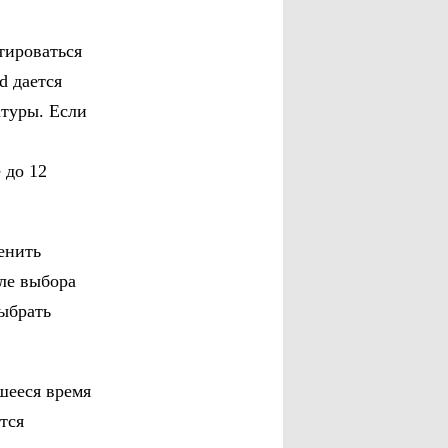
тироваться
d дается
атуры. Если
 до 12
енить
ле выбора
ыбрать
шееся время
тся