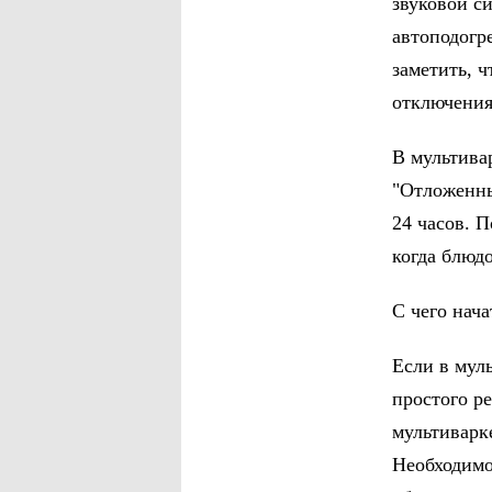
звуковой с
автоподогр
заметить, 
отключения
В мультива
"Отложенны
24 часов. 
когда блюдо
С чего нача
Если в муль
простого р
мультиварк
Необходимо