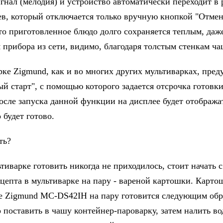
игнал (мелодия) и устройство автоматически переходит в
ев, который отключается только вручную кнопкой "Отмен
что приготовленное блюдо долго сохраняется теплым, даж
 прибора из сети, видимо, благодаря толстым стенкам ча
рке Zigmund, как и во многих других мультиварках, пред
й старт", с помощью которого задается отсрочка готовк
После запуска данной функции на дисплее будет отобража
 будет готово.
ть?
тиварке готовить никогда не приходилось, стоит начать с
ецепта в мультиварке на пару - вареной картошки. Карто
е Zigmund MC-DS42IH на пару готовится следующим обр
 поставить в чашу контейнер-пароварку, затем налить во