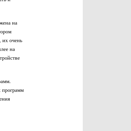
жена на
тором
 их очень
плее на
стройстве
рамм.
х программ
ения