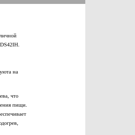
зличной
-DS42IH.
 уюта на
ева, что
ления пищи.
беспечивает
одогрев,