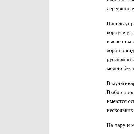
деревянные
Панель упр
корпусе ус
высвечиваю
хорошо вид
русском яз
можно без т
В мультива
Выбор прог
имеются ос
нескольких
На пару и ж