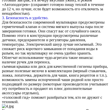
готовый завтрак, а к вечеру вкусный ужин), и режим
«Автоподогрев» (сохраняет готовую пищу теплой в течение
до 12 ч, но лучше, если будет возможность его отключить за
ненадобностью).
3. Безопасность и удобство.
Для безопасности современной мультиварки предусмотрены
герметичный клапан и система мягкого выпуска пара после
завершения готовки. Они спасут вас от случайного ожога.
Помимо этого в конструкции предусмотрены различные
датчики, предохранители и регуляторы давления,
температуры. Электрический шнур лучше несъемный. Это
снижает риск короткого замыкания от попадания воды в
разъем, но так мультиварку не очень удобно хранить.
Облегчат использование чудо-агрегата такие нюансы:
наличие ручек для переноса,
съемная крышка или диск для качественной гигиены прибора,
разные полезные мелочи в комплектации (мерный стаканчик,
ложка, лопаточка, держатель для чаши, книга рецептов и т.п.),
возможность замены испорченной чаши родной или просто
подходящей по размеру (некоторые производители учитывают
эту потребность и продают их плюс дополнительные
аксессуары отдельно),
«голосовой гид» поможет разобраться тем, кто не дружит с
техникой.