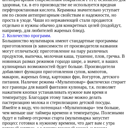
здоровья, т.к. в его производстве не используется вредная
перфтороктановая кислота. Керамика значительно уступает
им по своим антипригарным свойствам и надежности, но
проста в уходе. Чаши из нержавеющей стали продаются
отдельно и нужны обычно для конкретных целей (подойдут,
например, для любителей жареных блюд).
2. Количество программ.
Большинство мультиварок имеют стандартные программы
приготовления (в зависимости от производителя названия
могут отличаться): приготовление на пару различных
продуктов, выпечка, молочная каша, тушение, плов, гречка. В
новинках размах режимов гораздо шире, а значит, и ваших
кулинарных возможностей будет больше. Производители
добавляют функции приготовления супов, компотов,
макарон, жареных блюд, картошки фри, йогуртов, детского
питания. Наличие режима «Мультиповар» фактически стирает
все границы для вашей фантазии кулинара, т.к. позволяет
нажатием кнопки устанавливать нужное вам время и
температуру. Благодаря этому также можно делать
пастеризацию молока и стерилизацию детской посуды.
Имейте в виду, что потенциал «Мультиповара» тем больше,
чем меньше шаг таймера времени и температуры. Полезными
будут и таймер отсрочки старта (мультиварка запустит
процесс готовки к нужному времени, что дает вам с утра