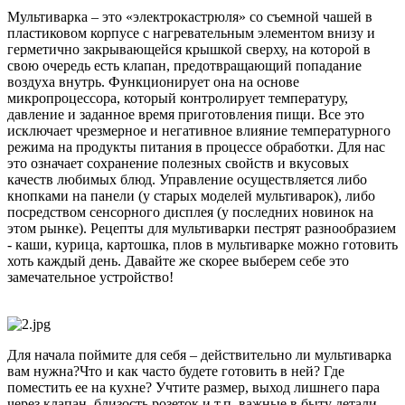
Мультиварка
– это «электрокастрюля» со съемной чашей в
пластиковом корпусе с нагревательным элементом внизу и
герметично закрывающейся крышкой сверху, на которой в
свою очередь есть клапан, предотвращающий попадание
воздуха внутрь. Функционирует она на основе
микропроцессора, который контролирует температуру,
давление и заданное время приготовления пищи. Все это
исключает чрезмерное и негативное влияние температурного
режима на продукты питания в процессе обработки. Для нас
это означает сохранение полезных свойств и вкусовых
качеств любимых блюд. Управление осуществляется либо
кнопками на панели (у старых моделей мультиварок), либо
посредством сенсорного дисплея (у последних новинок на
этом рынке). Рецепты для мультиварки пестрят разнообразием
- каши, курица, картошка, плов в мультиварке можно готовить
хоть каждый день. Давайте же скорее выберем себе это
замечательное устройство!
Для начала поймите для себя – действительно ли мультиварка
вам нужна?Что и как часто будете готовить в ней? Где
поместить ее на кухне? Учтите размер, выход лишнего пара
через клапан, близость розеток и т.п. важные в быту детали.