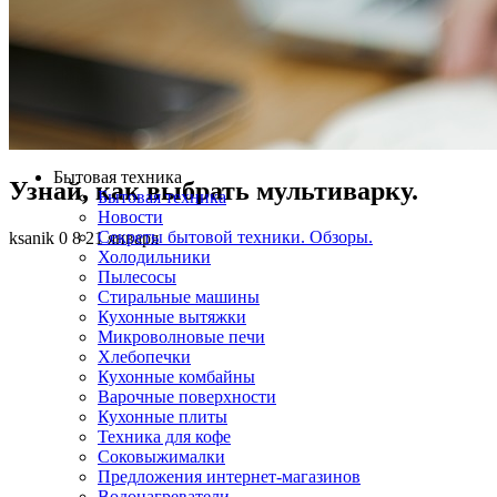
Бытовая техника
Узнай, как выбрать мультиварку.
Бытовая техника
Новости
Секреты бытовой техники. Обзоры.
ksanik
0
8
21 января
Холодильники
Пылесосы
Стиральные машины
Кухонные вытяжки
Микроволновые печи
Хлебопечки
Кухонные комбайны
Варочные поверхности
Кухонные плиты
Техника для кофе
Соковыжималки
Предложения интернет-магазинов
Водонагреватели