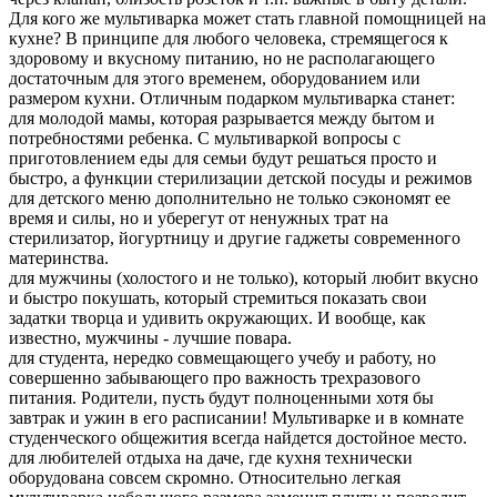
Для кого же мультиварка может стать главной помощницей на
кухне? В принципе для любого человека, стремящегося к
здоровому и вкусному питанию, но не располагающего
достаточным для этого временем, оборудованием или
размером кухни. Отличным подарком мультиварка станет:
для молодой мамы, которая разрывается между бытом и
потребностями ребенка. С мультиваркой вопросы с
приготовлением еды для семьи будут решаться просто и
быстро, а функции стерилизации детской посуды и режимов
для детского меню дополнительно не только сэкономят ее
время и силы, но и уберегут от ненужных трат на
стерилизатор, йогуртницу и другие гаджеты современного
материнства.
для мужчины (холостого и не только), который любит вкусно
и быстро покушать, который стремиться показать свои
задатки творца и удивить окружающих. И вообще, как
известно, мужчины - лучшие повара.
для студента, нередко совмещающего учебу и работу, но
совершенно забывающего про важность трехразового
питания. Родители, пусть будут полноценными хотя бы
завтрак и ужин в его расписании! Мультиварке и в комнате
студенческого общежития всегда найдется достойное место.
для любителей отдыха на даче, где кухня технически
оборудована совсем скромно. Относительно легкая