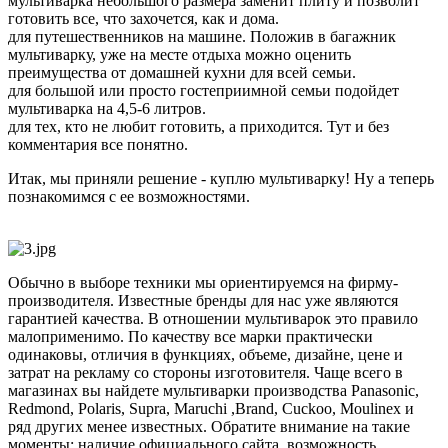
мультиварка небольшого размера заменит плиту и позволит
готовить все, что захочется, как и дома.
для путешественников на машине. Положив в багажник
мультиварку, уже на месте отдыха можно оценить
преимущества от домашней кухни для всей семьи.
для большой или просто гостеприимной семьи подойдет
мультиварка на 4,5-6 литров.
для тех, кто не любит готовить, а приходится. Тут и без
комментария все понятно.
Итак, мы приняли решение - куплю мультиварку! Ну а теперь
познакомимся с ее возможностями.
Обычно в выборе техники мы ориентируемся на фирму-
производителя. Известные бренды для нас уже являются
гарантией качества. В отношении мультиварок это правило
малоприменимо. По качеству все марки практически
одинаковы, отличия в функциях, объеме, дизайне, цене и
затрат на рекламу со стороны изготовителя. Чаще всего в
магазинах вы найдете мультиварки производства Panasonic,
Redmond, Polaris, Supra, Maruchi ,Brand, Cuckoo, Moulinex и
ряд других менее известных. Обратите внимание на такие
моменты: наличие официального сайта, возможность