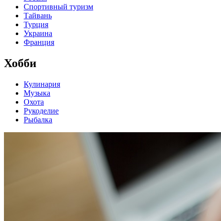
Спортивный туризм
Тайвань
Турция
Украина
Франция
Хобби
Кулинария
Музыка
Охота
Рукоделие
Рыбалка