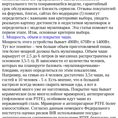
виртуального теста понравившейся модели, гарантийный
срок обслуживания и близость сервисов. Отзывы покупателей
на форумах, блогах, сайтах без модерации (!) помогут
определиться с важными вам критериями выбора, увидеть
реальную картину достоинств и недостатков мультиварок и
определиться с моделью мультиварки. Эта статья поможет на
первом этапе. Итак, основные критерии выбора.
1. Мощность, объем и покрытие чаши.
Мощность этого устройства бывает 490Вт, 670Вт и 1400Вт.
Тут все понятно – чем больше объем приготовляемой пиши,
тем более мощной должна быть мультиварка. Объем чаши
варьирует от 2,5 до 6 литров (в магазинах распространены в
основном 3,5-5 л). В зависимости от количества человек,
которых вы планируете баловать «мультиварочными»
блюдами, нужно определиться по этим показателям.
Например, на семью из 4 человек достаточно 3,5л чаши, на
гостей в 10 человек - 5 л. Есть мнение, что в большой
кастрюле всегда можно сварить меньше еды, а вот в
маленькой много уже не наготовишь. Покрытие чаш бывает
керамическое (или многослойное мраморное), антипригарное
(тефлоновое или PTFE), особняком идут чаши из
нержавеющей стали. Мраморное и антипригарное PTFE более
износостойкие. Согласно данным немецкого Федерального
института оценки рисков BfR использование посуды с
антипригарным современным покрытием PTFE безопасно для