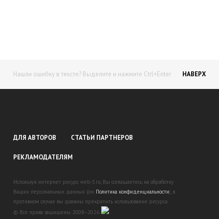
доход!
Станьте автором на Web-3
Нашли ошибку в тексте? Выделите и нажмите Ctrl+Enter
НАВЕРХ
ДЛЯ АВТОРОВ
СТАТЬИ ПАРТНЕРОВ
РЕКЛАМОДАТЕЛЯМ
Используя интернет ресурс web-3.ru, Вы соглашаетесь на обработку
Ваших персональных данных (см.
Политика конфиденциальности
), в
противном случае вы должны прекратить использование ресурса.
© Все права защищены. 2008–2026.