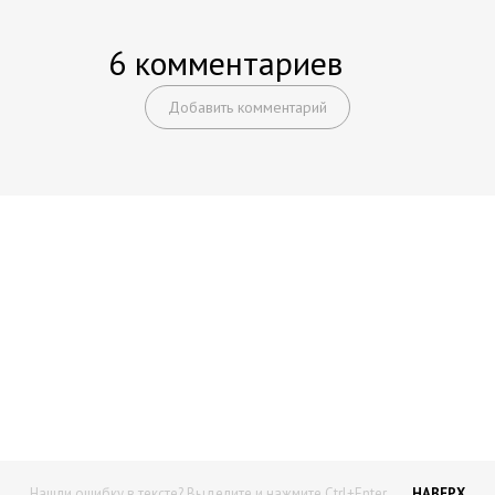
6 комментариев
Добавить комментарий
Начните получать постоянный
доход!
Станьте автором на Web-3
Нашли ошибку в тексте? Выделите и нажмите Ctrl+Enter
НАВЕРХ