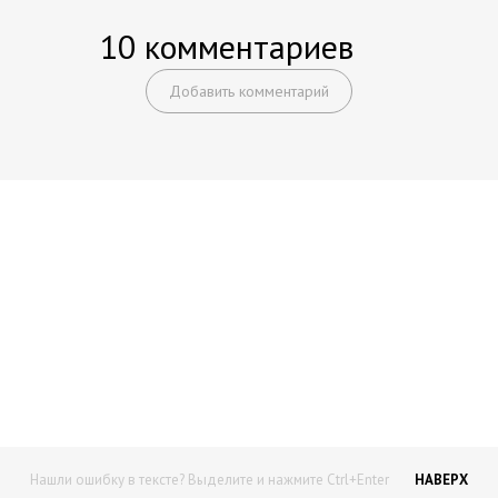
10 комментариев
Добавить комментарий
Начните получать постоянный
доход!
Станьте автором на Web-3
Нашли ошибку в тексте? Выделите и нажмите Ctrl+Enter
НАВЕРХ