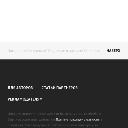
Начните получать постоянный
доход!
Станьте автором на Web-3
Нашли ошибку в тексте? Выделите и нажмите Ctrl+Enter
НАВЕРХ
ДЛЯ АВТОРОВ
СТАТЬИ ПАРТНЕРОВ
РЕКЛАМОДАТЕЛЯМ
Используя интернет ресурс web-3.ru, Вы соглашаетесь на обработку
Ваших персональных данных (см.
Политика конфиденциальности
), в
противном случае вы должны прекратить использование ресурса.