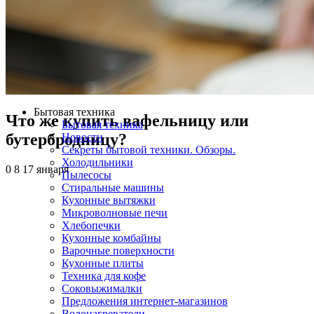
Бытовая техника
Что же купить вафельницу или
Бытовая техника
бутербродницу?
Новости
Секреты бытовой техники. Обзоры.
Холодильники
0
8
17 января
Пылесосы
Стиральные машины
Кухонные вытяжки
Микроволновые печи
Хлебопечки
Кухонные комбайны
Варочные поверхности
Кухонные плиты
Техника для кофе
Соковыжималки
Предложения интернет-магазинов
Водонагреватели