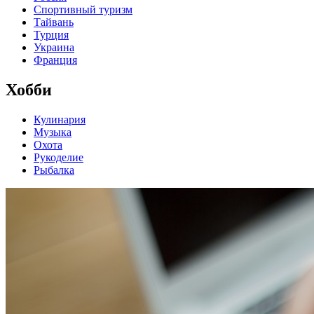
Спортивный туризм
Тайвань
Турция
Украина
Франция
Хобби
Кулинария
Музыка
Охота
Рукоделие
Рыбалка