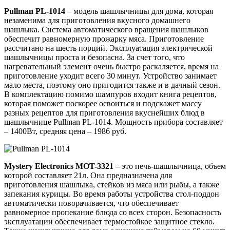
Pullman
PL-1014
– модель шашлычницы для дома, которая
незаменима для приготовления вкусного домашнего
шашлыка. Система автоматического вращения шашлыков
обеспечит равномерную прожарку мяса. Приготовление
рассчитано на шесть порций. Эксплуатация электрической
шашлычницы проста и безопасна. За счет того, что
нагревательный элемент очень быстро раскаляется, время на
приготовление уходит всего 30 минут. Устройство занимает
мало места, поэтому оно пригодится также и в дачный сезон.
В комплектацию помимо шампуров входит книга рецептов,
которая поможет поскорее освоиться и подскажет массу
разных рецептов для приготовления вкуснейших блюд в
шашлычнице Pullman PL-1014. Мощность прибора составляет
– 1400Вт, средняя цена – 1986 руб.
Mystery
Electronics
MOT-3321
– это печь-шашлычница, объем
которой составляет 21л. Она предназначена для
приготовления шашлыка, стейков из мяса или рыбы, а также
запекания курицы. Во время работы устройства стол-поддон
автоматически поворачивается, что обеспечивает
равномерное пропекание блюда со всех сторон. Безопасность
эксплуатации обеспечивает термостойкое защитное стекло.