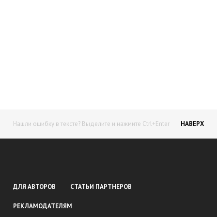
Начните получать постоянный
доход!
Станьте автором на Web-3
Нашли ошибку в тексте? Выделите и нажмите Ctrl+Enter
НАВЕРХ
ДЛЯ АВТОРОВ
СТАТЬИ ПАРТНЕРОВ
РЕКЛАМОДАТЕЛЯМ