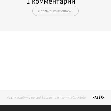
1 комментарий
Добавить комментарий
Начните получать постоянный
доход!
Станьте автором на Web-3
Нашли ошибку в тексте? Выделите и нажмите Ctrl+Enter
НАВЕРХ