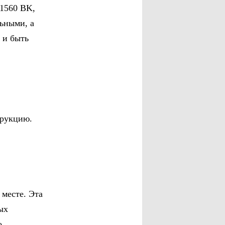
-1560 BK,
льными, а
 и быть
трукцию.
месте. Эта
ых
о.