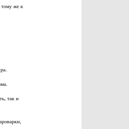
 тому же к
ра.
ма.
ь, так и
ароварки,