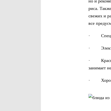
но и реком
риса. Такж
свежих и ра
все предус
· Специал
· Электро
· Красивы
занимает не
· Хорошее