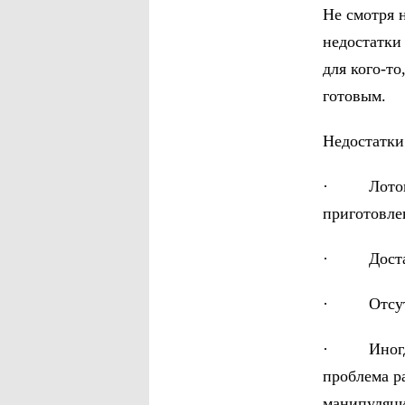
Не смотря 
недостатки
для кого-то
готовым.
Недостатки
· Лоток дл
приготовле
· Достато
· Отсутст
· Иногда б
проблема р
манипуляци