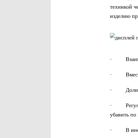
техникой че
изделию пр
· Взаимоз
· Вместите
· Долив в
· Регулиро
убавить по
· В инстру