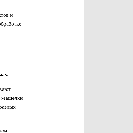
тов и
обработке
мах.
вают
ы-защелки
 разных
вой