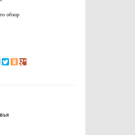
то обзор
вья