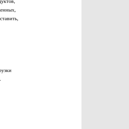
дуктов,
женных,
ставить,
рузки
.