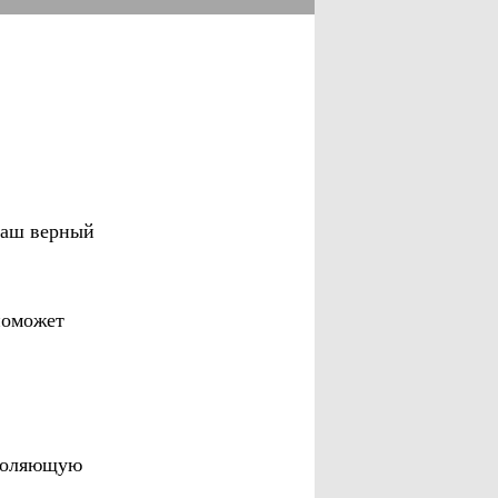
 ваш верный
поможет
зволяющую