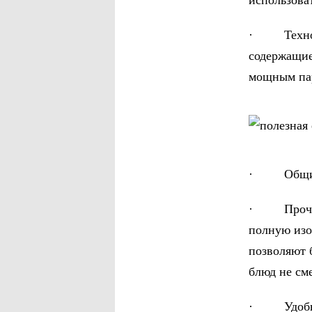
использова
· Технолог
содержащие
мощным пар
· Общий об
· Прочные
полную изо
позволяют 
блюд не см
· Удобное