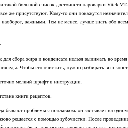
на такой большой список достоинств пароварки Vitek VT
 все же присутствуют. Кому-то они покажутся незначите
, наоборот, важными. Тем не менее, лучше знать обо всем
:
я сбора жира и конденсата нельзя вынимать во время
ния еды. Чтобы его очистить, нужно разбирать всю конс
чно мелкий шрифт в инструкции.
вие книги рецептов.
ывают проблемы с поплавком: он застывает на одном 
азово решается с помощью зубочистки. После проведенн
й поплавок будет показывать уровень воды как положен