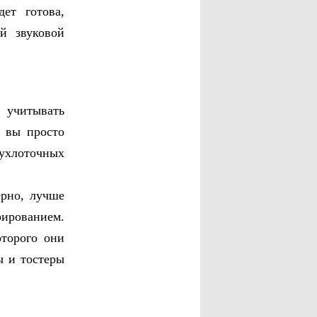
ет готова,
й звуковой
 учитывать
и вы просто
ухлоточных
ерно, лучше
ированием.
оторого они
ы и тостеры