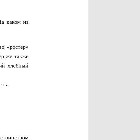
На каком из
во «ростер»
ер же также
ный хлебный
сть.
стоинством