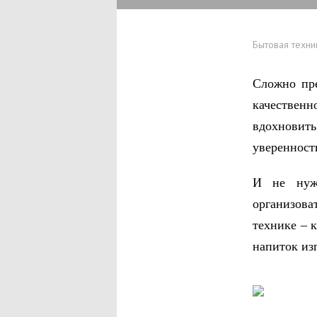
Бытовая техни
Сложно пре
качественн
вдохновит
уверенност
И не нужн
организова
технике – 
напиток из