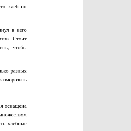
что хлеб он
инул в него
отов. Стоит
ить, чтобы
лько разных
разморозить
ая оснащена
множеством
ать хлебные