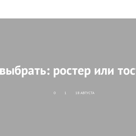
выбрать: ростер или то
0
1
18 АВГУСТА