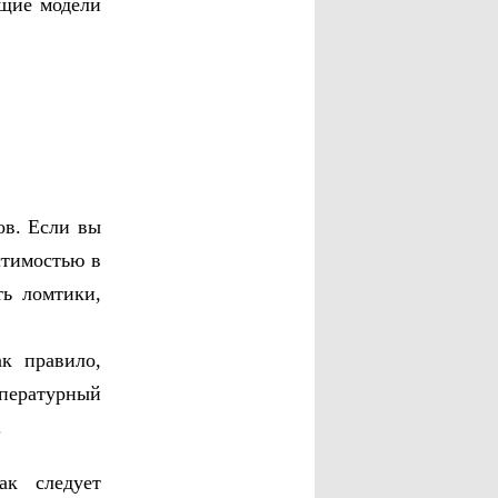
ящие модели
ов. Если вы
стимостью в
ть ломтики,
к правило,
пературный
.
ак следует