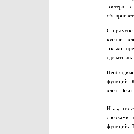
тостера, в
обжаривает
С применен
кусочек хл
только пр
сделать ан
Необходимо
функций. К
хлеб. Неко
Итак, что 
дверками 
функций. Т