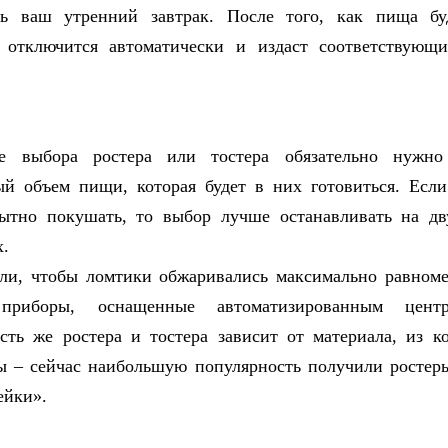
ть ваш утренний завтрак. После того, как пища буд
о отключится автоматически и издаст соответствующи
е выбора ростера или тостера обязательно нужно
й объем пищи, которая будет в них готовиться. Есл
сытно покушать, то выбор лучше останавливать на дв
х.
ли, чтобы ломтики обжаривались максимально равном
приборы, оснащенные автоматизированным центр
сть же ростера и тостера зависит от материала, из к
ы – сейчас наибольшую популярность получили ростер
ейки».