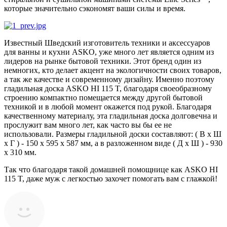
которые значительно сэкономят ваши силы и время.
Известный Шведский изготовитель техники и аксессуаров
для ванны и кухни ASKO, уже много лет является одним из
лидеров на рынке бытовой техники. Этот бренд один из
немногих, кто делает акцент на экологичности своих товаров,
а так же качестве и современному дизайну. Именно поэтому
гладильная доска ASKO HI 115 T, благодаря своеобразному
строению компактно помещается между другой бытовой
техникой и в любой момент окажется под рукой. Благодаря
качественному материалу, эта гладильная доска долговечна и
прослужит вам много лет, как часто вы бы ее не
использовали. Размеры гладильной доски составляют: ( В х Ш
х Г ) - 150 х 595 х 587 мм, а в разложенном виде ( Д х Ш ) - 930
х 310 мм.
Так что благодаря такой домашней помощнице как ASKO HI
115 T, даже муж с легкостью захочет помогать вам с глажкой!