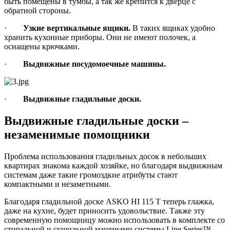
быть помещены в тумбы, а так же крепится к дверце с
обратной стороны.
·
Узкие вертикальные ящики.
В таких ящиках удобно
хранить кухонные приборы. Они не имеют полочек, а
оснащены крючками.
·
Выдвижные посудомоечные машины.
·
Выдвижные гладильные доски.
Выдвижные гладильные доски –
незаменимые помощники
Проблема использования гладильных досок в небольших
квартирах знакома каждой хозяйке, но благодаря выдвижным
системам даже такие громоздкие атрибуты стают
компактными и незаметными.
Благодаря гладильной доске ASKO HI 115 T теперь глажка,
даже на кухне, будет приносить удовольствие. Также эту
современную помощницу можно использовать в комплекте со
стиральной и сушильной машинами системы Line Series™,