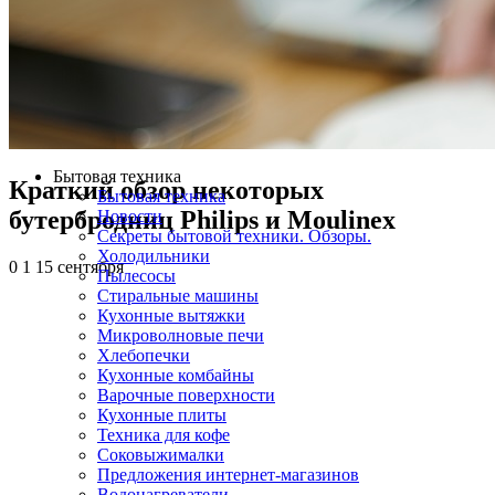
Бытовая техника
Краткий обзор некоторых
Бытовая техника
бутербродниц Philips и Moulinex
Новости
Секреты бытовой техники. Обзоры.
Холодильники
0
1
15 сентября
Пылесосы
Стиральные машины
Кухонные вытяжки
Микроволновые печи
Хлебопечки
Кухонные комбайны
Варочные поверхности
Кухонные плиты
Техника для кофе
Соковыжималки
Предложения интернет-магазинов
Водонагреватели