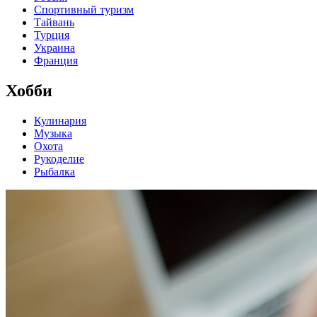
Спортивный туризм
Тайвань
Турция
Украина
Франция
Хобби
Кулинария
Музыка
Охота
Рукоделие
Рыбалка