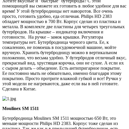
Хотите вкусные и "быстрые" бутерброды? С этой
помощницей вы сможете их готовить в любое удобное для вас
время! У этой бутербродницы нет наворотов. Все очень
просто, готовить удобно, еда отличная. Philips HD 2383
обладает мощностью в 700 Вт. Корпус сделан из пластика и
металла. В комплекте две пластины для четырех треугольных
бутербродов. На крышке – индикатор включения и
готовности. На ручке – замок крышки. Регулятора
температуры нет. Бутербродница черного цвета. Ее, к
сожалению, не помоешь в посудомоечной машине, мойте
вручную. Хранить бутербродницу можно в вертикальном
положении, что весьма удобно. У бутербродов отличный вкус,
прекрасный вид, хрустящая корочка, они не сухие. А если их
с сыром делать – объедение. Есть антипригарное покрытие.
Ее постоянно мыть не обязательно, именно благодаря этому
покрытию. Просто протрите влажной губкой и все! Ручки у
этой модели не нагреваются, даже если вы в ней готовите.
Сделана в Китае.
Moulinex SM 1511
Бутербродница Moulinex SM 1511 мощностью 650 Вт, это
меньше мощности Philips HD 2383. Корпус тоже сделан из
пластика. Так же как и в предыдущей бутерброднице, есть