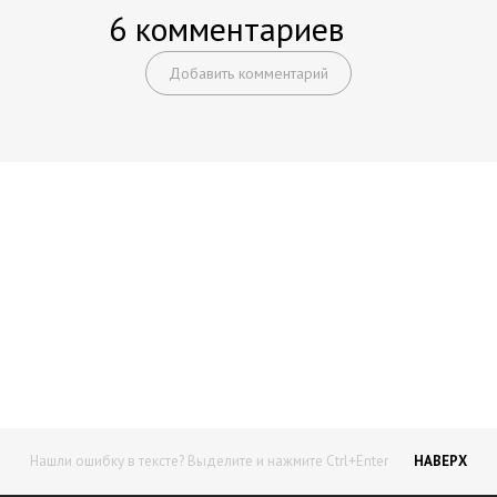
6 комментариев
Добавить комментарий
Начните получать постоянный
доход!
Станьте автором на Web-3
Нашли ошибку в тексте? Выделите и нажмите Ctrl+Enter
НАВЕРХ