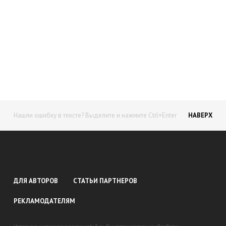
Начните получать постоянный
доход!
Станьте автором на Web-3
Нашли ошибку в тексте? Выделите и нажмите Ctrl+Enter
НАВЕРХ
ДЛЯ АВТОРОВ
СТАТЬИ ПАРТНЕРОВ
РЕКЛАМОДАТЕЛЯМ