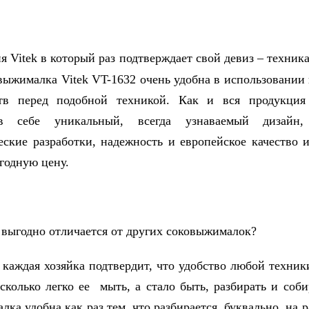
 Vitek в который раз подтверждает свой девиз – техника
выжималка Vitek VT-1632 очень удобна в использовании 
тв перед подобной техникой. Как и вся продукция 
 в себе уникальный, всегда узнаваемый дизайн,
еские разработки, надежность и европейское качество и
ыгодную цену.
 выгодно отличается от других соковыжималок?
 каждая хозяйка подтвердит, что удобство любой техник
асколько легко ее мыть, а стало быть, разбирать и соби
ка удобна как раз тем, что разбирается, буквально, на р