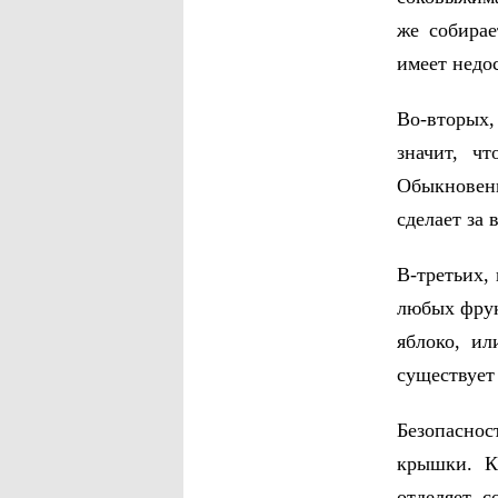
же собирае
имеет недо
Во-вторых,
значит, ч
Обыкновенн
сделает за
В-третьих,
любых фрук
яблоко, ил
существует
Безопасно
крышки. К
отделяет с