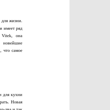
 для жизни.
и имеет ряд
Vitek, она
 новейшие
, что самое
и для кухни
рать. Новая
аз-два и так