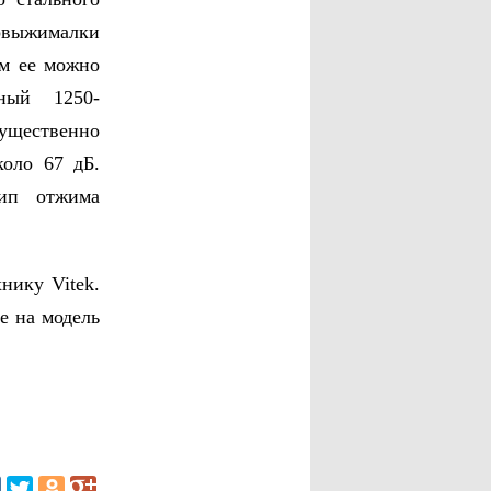
овыжималки
ем ее можно
ный 1250-
существенно
коло 67 дБ.
тип отжима
нику Vitek.
е на модель