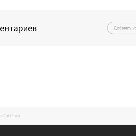
ентариев
Добавить к
Начните получать постоянный доход!
Станьте автором на Web-3
 Ctrl+Enter