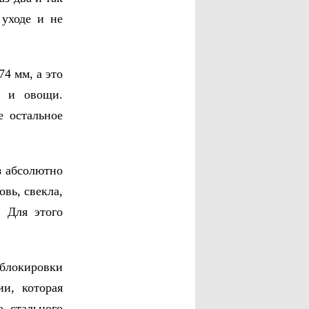
 уходе и не
4 мм, а это
ы и овощи.
е остальное
з абсолютно
вь, свекла,
. Для этого
блокировки
и, которая
о стального