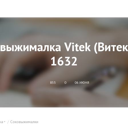
выжималка Vitek (Витек
1632
855
0
06 ИЮНЯ
ка
Соковыжималки