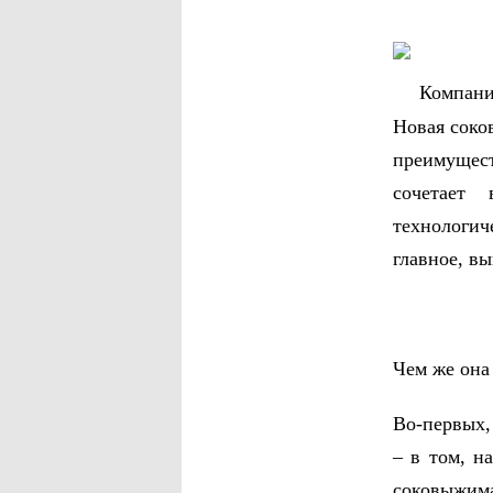
Компания
Новая соко
преимущес
сочетает
технологич
главное, в
Чем же она
Во-первых,
– в том, н
соковыжимал