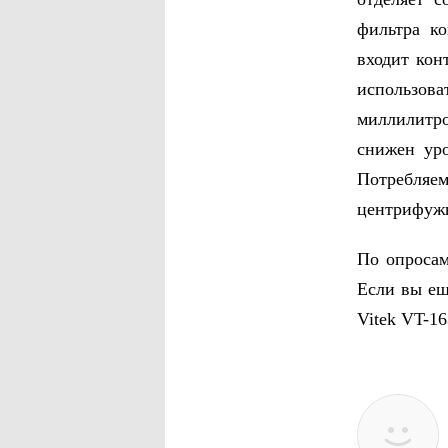
фильтра к
входит кон
использо
миллилитро
снижен уро
Потребляе
центрифуж
По опросам
Если вы ещ
Vitek VT-16