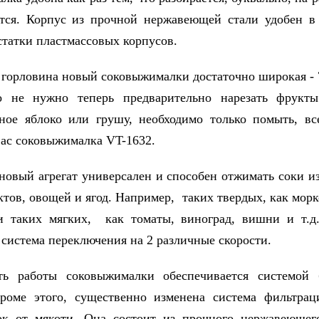
тся. Корпус из прочной нержавеющей стали удобен в
статки пластмассовых корпусов.
 горловина новый соковыжималки достаточно широкая - 7
то не нужно теперь предварительно нарезать фрукт
ое яблоко или грушу, необходимо только помыть, вс
 вас соковыжималка VT-1632.
 новый агрегат универсален и способен отжимать соки и
тов, овощей и ягод. Например, таких твердых, как морко
и таких мягких, как томаты, виноград, вишни и т.д
 система переключения на 2 различные скорости.
сть работы соковыжималки обеспечивается системой 
роме этого, существенно изменена система фильтраци
ок от мякоти. Она состоит из прочного нержавеющег