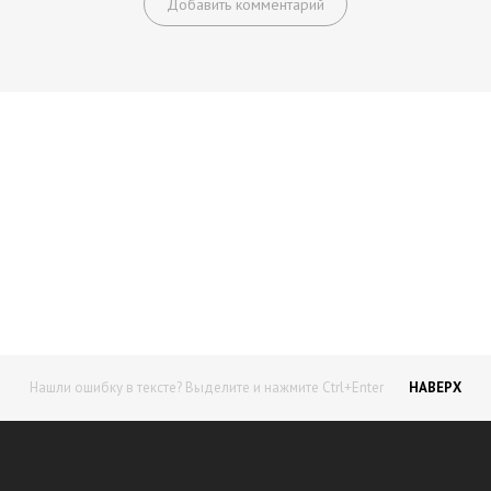
Добавить комментарий
Начните получать постоянный
доход!
Станьте автором на Web-3
Нашли ошибку в тексте? Выделите и нажмите Ctrl+Enter
НАВЕРХ