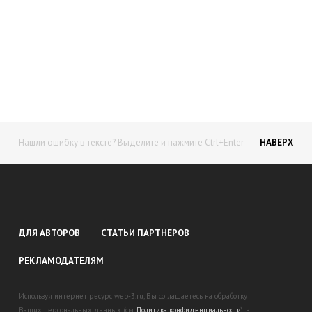
Начните получать постоянный
доход!
Станьте автором на Web-3
Нашли ошибку в тексте? Выделите и нажмите Ctrl+Enter
НАВЕРХ
ДЛЯ АВТОРОВ
СТАТЬИ ПАРТНЕРОВ
РЕКЛАМОДАТЕЛЯМ
Используя интернет ресурс web-3.ru, Вы соглашаетесь на обработку
Ваших персональных данных (см.
Политика конфиденциальности
), в