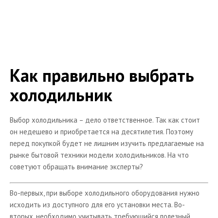
Водонагреватели
Мойки для кухни
Посудомоечные машины
Йогуртницы
Как правильно выбрать
Утюги и гладильные доски
холодильник
Статьи о мультиварках
Что еще почитать
Выбор холодильника – дело ответственное. Так как стоит
он недешево и приобретается на десятилетия. Поэтому
перед покупкой будет не лишним изучить предлагаемые на
рынке бытовой техники модели холодильников. На что
советуют обращать внимание эксперты?
Во-первых, при выборе холодильного оборудования нужно
исходить из доступного для его установки места. Во-
вторых, необходимо учитывать требующийся полезный