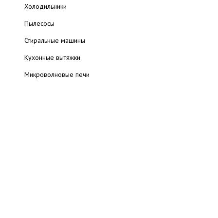
Холодильники
Пылесосы
Стиральные машины
Кухонные вытяжки
Микроволновые печи
Хлебопечки
Кухонные комбайны
Варочные поверхности
Кухонные плиты
Техника для кофе
Обзоры кофемашин
Соковыжималки
Предложения интернет-магазинов