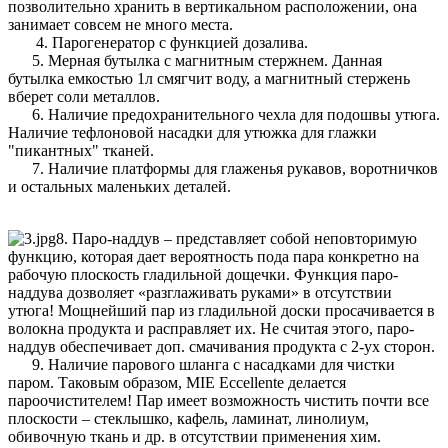
позволительно хранить в вертикальном расположении, она
занимает совсем не много места.
4. Парогенератор с функцией дозалива.
5. Мерная бутылка с магнитным стержнем. Данная
бутылка емкостью 1л смягчит воду, а магнитный стержень
вберет соли металлов.
6. Наличие предохранительного чехла для подошвы утюга.
Наличие тефлоновой насадки для утюжка для глажки
"пикантных" тканей.
7. Наличие платформы для глаженья рукавов, воротничков
и остальных маленьких деталей.
8. Паро-наддув – представляет собой неповторимую
функцию, которая дает вероятность пода пара конкретно на
рабочую плоскость гладильной дощечки. Функция паро-
наддува дозволяет «разглаживать руками» в отсутствии
утюга! Мощнейший пар из гладильной доски просачивается в
волокна продукта и расправляет их. Не считая этого, паро-
наддув обеспечивает доп. смачивания продукта с 2-ух сторон.
9. Наличие парового шланга с насадками для чистки
паром. Таковым образом, MIE Eccellente делается
пароочистителем! Пар имеет возможность чистить почти все
плоскости – стеклышко, кафель, ламинат, линолиум,
обивочную ткань и др. в отсутствии применения хим.