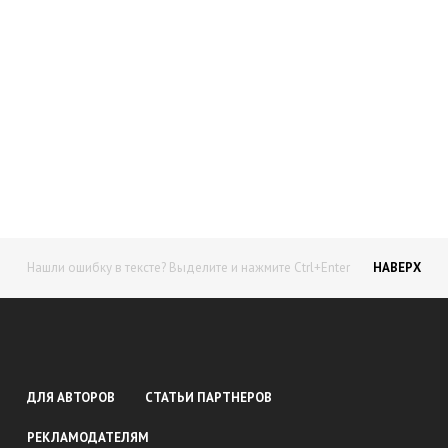
Начните получать постоянный
доход!
Станьте автором на Web-3
Нашли ошибку в тексте? Выделите и нажмите Ctrl+Enter
НАВЕРХ
ДЛЯ АВТОРОВ
СТАТЬИ ПАРТНЕРОВ
РЕКЛАМОДАТЕЛЯМ