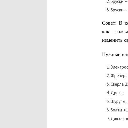
Бруски –
Бруски –
Совет: В к
как глажк
изменить с
Нужные на
Электрос
Фрезер;
Сверла 2
Дрель;
Шурупы;
Болты +
Для обтя