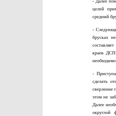
- Далее по
целей при
средний бр
- Следующи
брусках н
составляет
краев ДСП 
необходимо
- Приступ
сделать о
сверление 
этом не за
Далее необ
округлой 