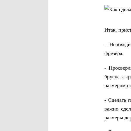
Итак, прист
- Необход
фрезера.
- Просверл
бруска к к
размером о
- Сделать 
важно сдел
размеры де