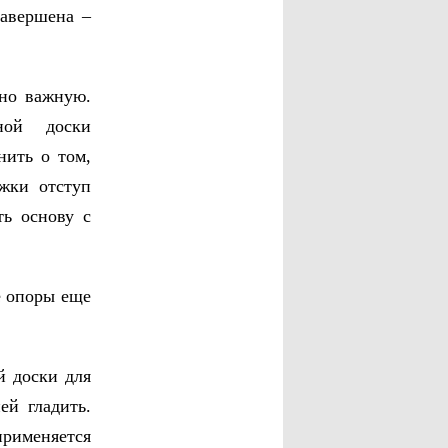
завершена –
чно важную.
ной доски
нить о том,
жки отступ
ть основу с
е опоры еще
й доски для
ей гладить.
рименяется