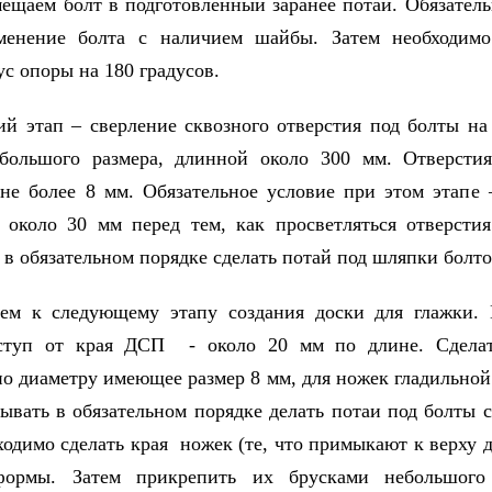
мещаем болт в подготовленный заранее потай. Обязатель
менение болта с наличием шайбы. Затем необходимо
ус опоры на 180 градусов.
й этап – сверление сквозного отверстия под болты на
ебольшого размера, длинной около 300 мм. Отверстия
 не более 8 мм. Обязательное условие при этом этапе 
около 30 мм перед тем, как просветляться отверсти
 в обязательном порядке сделать потай под шляпки болто
аем к следующему этапу создания доски для глажки. 
тступ от края ДСП - около 20 мм по длине. Сделат
по диаметру имеющее размер 8 мм, для ножек гладильной
бывать в обязательном порядке делать потаи под болты 
ходимо сделать края ножек (те, что примыкают к верху д
формы. Затем прикрепить их брусками небольшого