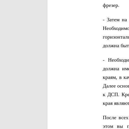
фрезер.
- Затем на
Необходим
горизонтал
должна быт
- Необход
должна им
краям, в к
Далее осно
к ДСП. Кре
края являю
После всех
этом вы п