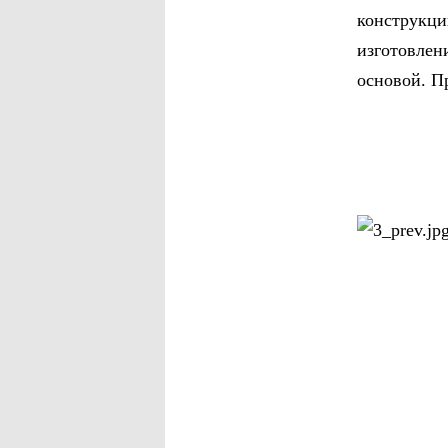
конструкц
изготовле
основой. П