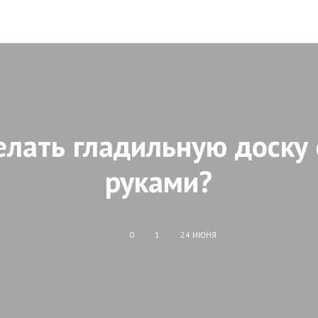
елать гладильную доску
руками?
0
1
24 ИЮНЯ