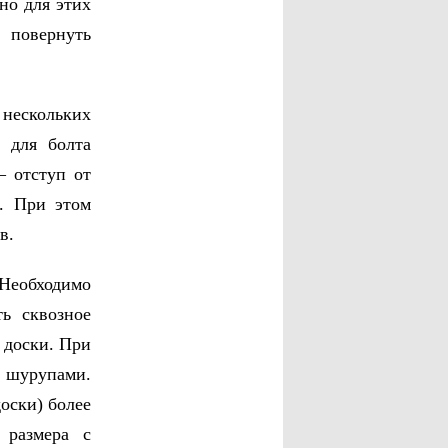
но для этих
 повернуть
 нескольких
 для болта
– отступ от
я. При этом
в.
Необходимо
ь сквозное
 доски. При
с шурупами.
оски) более
 размера с