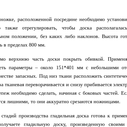
 ножке, расположенной посредине необходимо установи
о также отрегулировать, чтобы доска располагалас
ьном положении, без каких либо наклонов. Высота го
ь в пределах 800 мм.
имо верхнюю часть доски покрыть обивкой. Применя
еть параметры – около 151*401 мм с небольшими от
ачестве запасных. Под низ ткани расположить синтетиче
ва тканевая переворачивается и снизу прибивается элект
пеж необходимо сделать, начиная с боковых частей. Ес
тся лишними, то они аккуратно срезаются ножницами.
 стадий производства гладильная доска готова к прим
олучаете гладильную доску, произведенную своими