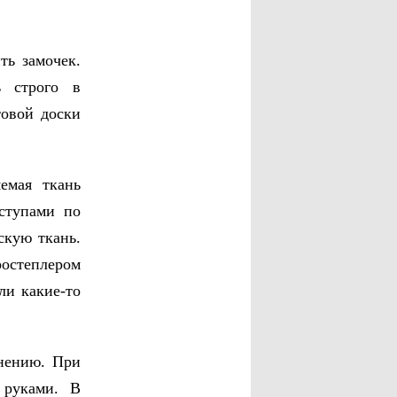
ть замочек.
ь строго в
товой доски
емая ткань
ступами по
скую ткань.
ростеплером
ли какие-то
енению. При
 руками. В