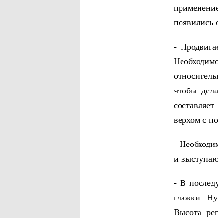
применение
появились 
- Продвига
Необходи
относитель
чтобы дел
составляет
верхом с п
- Необходи
и выступаю
- В послед
глажки. Ну
Высота ре