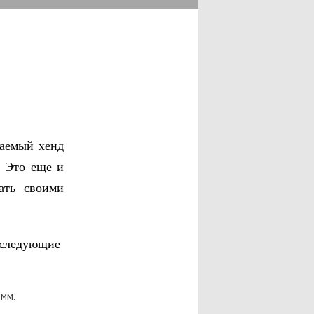
ваемый хенд
. Это еще и
ать своими
следующие
мм.