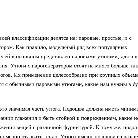
воей классификации делятся на: паровые, простые, и с
тором. Как правило, модельный ряд всех популярных
елей в основном представлен паровыми утюгами, для по
ния. Утюги с парогенератором стоят на много больше т
югов. Их применение целесообразно при крупных объема
я с обычными паровыми утюгами, какие нам нужны в б
это значимая часть утюга. Подошва должна иметь миним
ечении глажения и быть стойкой к повреждениям, какие 
ажения вещей с различной фурнитурой. К тому же, подо
вномерно отдавать тепло. Утюги имеют подошву из разл