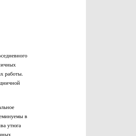
вседневного
ипичных
х работы.
удничной
альное
неминуемы в
шва утюга
ичных