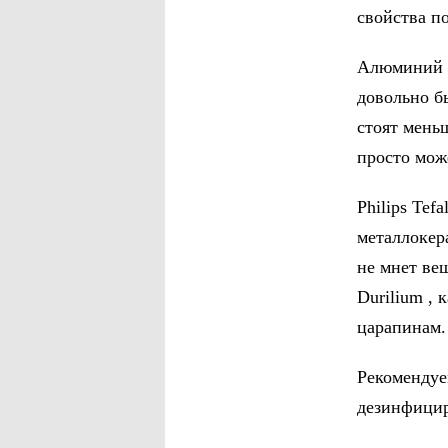
свойства п
Алюминий д
довольно б
стоят мень
просто мож
Philips Tef
металлокер
не мнет ве
Durilium ,
царапинам.
Рекомендуе
дезинфицир