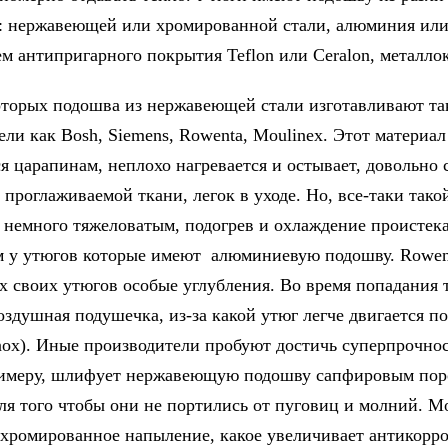
: нержавеющей или хромированной стали, алюминия ил
ем антипригарного покрытия Teflon или Ceralon, металло
оторых подошва из нержавеющей стали изготавливают та
ли как Bosh, Siemens, Rowenta, Мoulinex. Этот материал
ся царапинам, неплохо нагревается и остывает, довольно 
 проглаживаемой ткани, легок в уходе. Но, все-таки тако
 немного тяжеловатым, подогрев и охлаждение проистек
м у утюгов которые имеют алюминиевую подошву. Rowen
х своих утюгов особые углубления. Во время попадания 
оздушная подушечка, из-за какой утюг легче двигается п
nox). Иные производители пробуют достичь суперпрочно
римеру, шлифует нержавеющую подошву сапфировым по
 для того чтобы они не портились от пуговиц и молний. M
 хромированное напыление, какое увеличивает антикорр