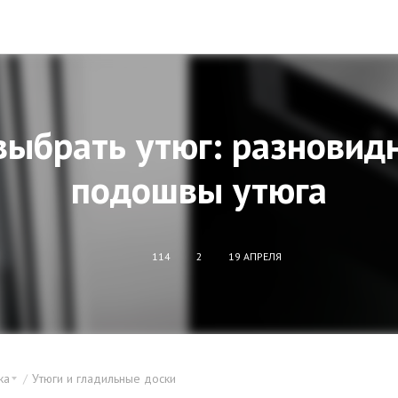
выбрать утюг: разновид
подошвы утюга
114
2
19 АПРЕЛЯ
ка
Утюги и гладильные доски