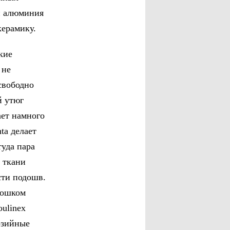
и алюминия
керамику.
кие
 не
свободно
й утюг
ает намного
ta делает
туда пара
о ткани
сти подошв.
рошком
oulinex
озийные