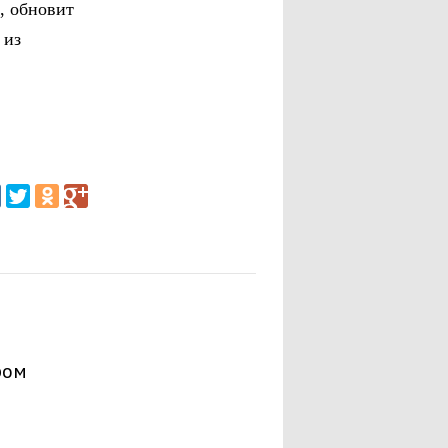
, обновит
 из
ром