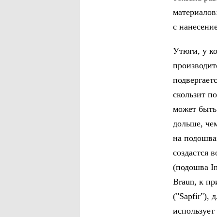
материалов
с нанесени
Утюги, у к
производите
подвергает
скользит по
может быть
дольше, че
на подошва
создастся в
(подошва I
Braun, к п
("Sapfir"),
использует