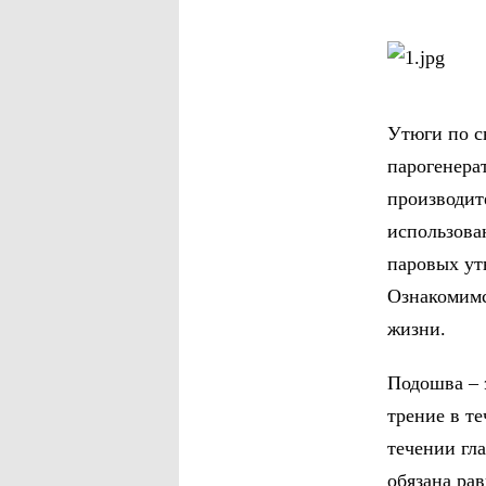
Утюги по с
парогенера
производит
использова
паровых ут
Ознакомимс
жизни.
Подошва – 
трение в т
течении гл
обязана ра