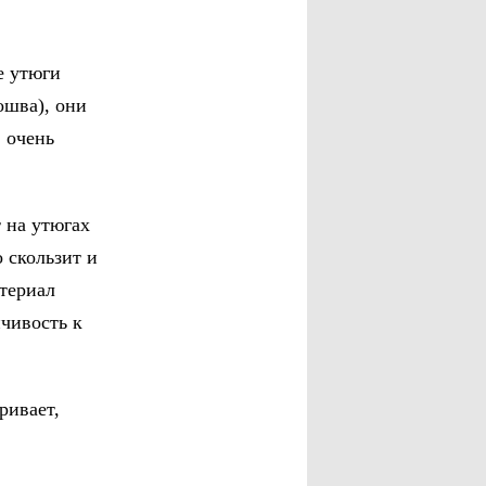
е утюги
ошва), они
 очень
т на утюгах
 скользит и
атериал
йчивость к
ривает,