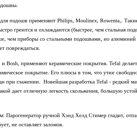
одошвы.
ля подошв применяют Philips, Мoulinex, Rowenta,. Таки
ыстро греются и охлаждаются (быстрее, чем стальная под
ше, чем приборы со стальными подошвами, но алюминий
ет повреждаться.
al и Bosh, применяют керамические покрытия. Tefal делае
амическое покрытие. Его плюсы в том, что утюг свободно
щи при глажении. Новейшая разработка Tefal - редкий м
 какой дает отличную легкость скольжения, большую усто
м: Парогенератор ручной Хэнд Хелд Стимер гладит, отпа
ует, не оставляет заломов.