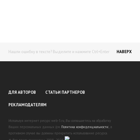
доход!
Станьте автором на Web-3
Нашли ошибку в тексте? Выделите и нажмите Ctrl+Enter
НАВЕРХ
ДЛЯ АВТОРОВ
СТАТЬИ ПАРТНЕРОВ
РЕКЛАМОДАТЕЛЯМ
Используя интернет ресурс web-3.ru, Вы соглашаетесь на обработку
Ваших персональных данных (см.
Политика конфиденциальности
), в
противном случае вы должны прекратить использование ресурса.