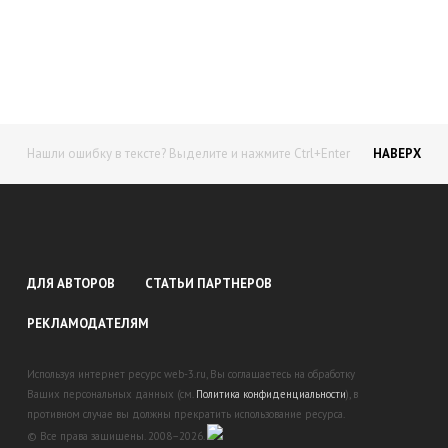
доход!
Станьте автором на Web-3
Нашли ошибку в тексте? Выделите и нажмите Ctrl+Enter
НАВЕРХ
ДЛЯ АВТОРОВ
СТАТЬИ ПАРТНЕРОВ
РЕКЛАМОДАТЕЛЯМ
Используя интернет ресурс web-3.ru, Вы соглашаетесь на обработку
Ваших персональных данных (см.
Политика конфиденциальности
), в
противном случае вы должны прекратить использование ресурса.
© Все права защищены. 2008–2026.