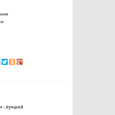
аким
не
м - лучший