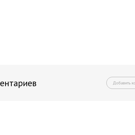
ентариев
Добавить к
Начните получать постоянный доход!