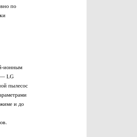
овно по
рки
й-ионным
и — LG
ной пылесос
параметрами
ежиме и до
ов.