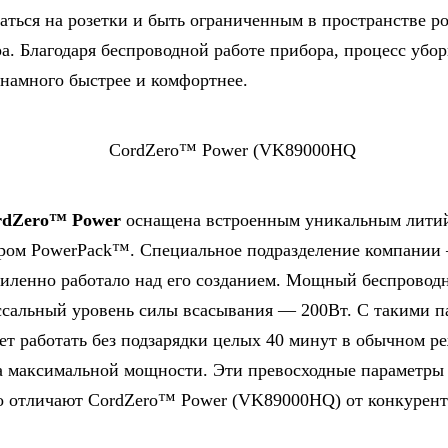
аться на розетки и быть ограниченным в пространстве р
а. Благодаря беспроводной работе прибора, процесс убо
 намного быстрее и комфортнее.
rdZero™ Power
оснащена встроенным уникальным лити
ром PowerPack™. Специальное подразделение компани
силенно работало над его созданием. Мощный беспровод
ссальный уровень силы всасывания — 200Вт. С такими 
ет работать без подзарядки целых 40 минут в обычном р
а максимальной мощности. Эти превосходные параметры
о отличают CordZero™ Power (VK89000HQ) от конкурент