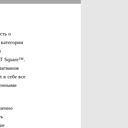
сть о
 категории
В
T Square™.
лагманов
т в себе все
менными
шенно
ть
ше