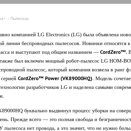
ка
Пылесосы
авно компанией LG Electronics (LG) была объявлена ново
ой линии беспроводных пылесосов. Новинки относятся к
CordZero™.
асса и выступают под общим названием —
 также был включен мощный робот-пылесос LG HOM-BO
проводной пылесос, который компания возвела в ранг ф
CordZero™ Power (VK89000HQ)
 серией
. Модель сочетае
технологии разработчиков LG и наделена самыми совре
и.
89000HQ буквально выдвинул процесс уборки на совер
ень. Прежде всего — это полная свобода и безграничнос
У пылесоса нет провода, а это значит, что не нужно боль