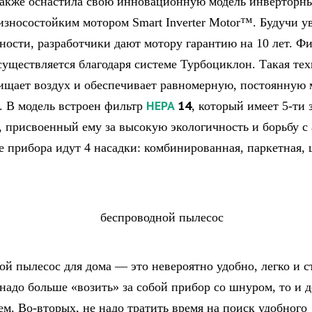
акже оснастила свою инновационную модель инверторн
зносостойким мотором Smart Inverter Motor™. Будучи 
жности, разработчики дают мотору гарантию на 10 лет. Ф
существляется благодаря системе Турбоциклон. Такая те
ищает воздух и обеспечивает равномерную, постоянную
HEPA
14
. В модель встроен фильтр
, который имеет 5-ти
, присвоенный ему за высокую экологичность и борьбу с 
е прибора идут 4 насадки: комбинированная, паркетная, 
ой пылесос для дома — это невероятно удобно, легко и с
надо больше «возить» за собой прибор со шнуром, то и д
ем. Во-вторых, не надо тратить время на поиск удобного