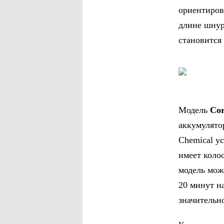
ориентиров
длине шнур
становится
Модель
Co
аккумулято
Chemical у
имеет коло
модель мож
20 минут н
значительн