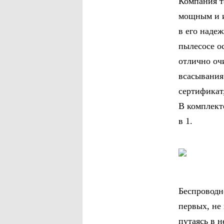
Компания т
мощным и и
в его наде
пылесосе о
отлично оч
всасывания
сертификат
В комплект
в 1.
Беспроводн
первых, не 
путаясь в н