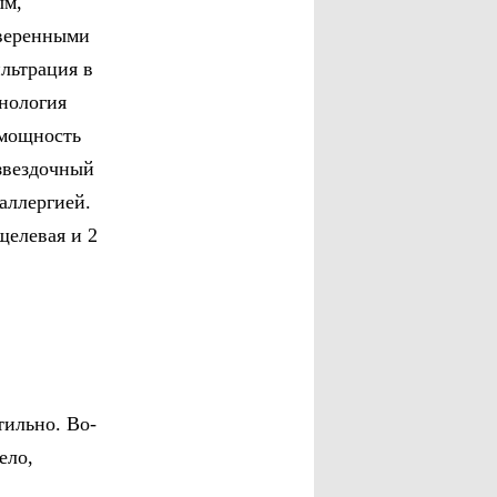
ым,
уверенными
ильтрация в
хнология
 мощность
 звездочный
аллергией.
щелевая и 2
тильно. Во-
ело,