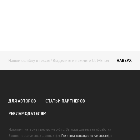
Начните получать постоянный
доход!
Станьте автором на Web-3
Нашли ошибку в тексте? Выделите и нажмите Ctrl+Enter
НАВЕРХ
ДЛЯ АВТОРОВ
СТАТЬИ ПАРТНЕРОВ
РЕКЛАМОДАТЕЛЯМ
Используя интернет ресурс web-3.ru, Вы соглашаетесь на обработку
Ваших персональных данных (см.
Политика конфиденциальности
), в