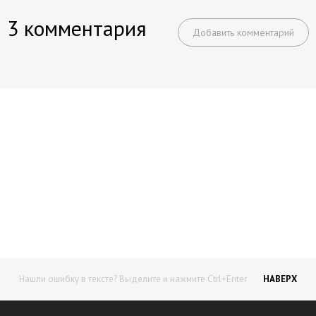
3 комментария
Добавить комментарий
Начните получать постоянный
доход!
Станьте автором на Web-3
Нашли ошибку в тексте? Выделите и нажмите Ctrl+Enter
НАВЕРХ