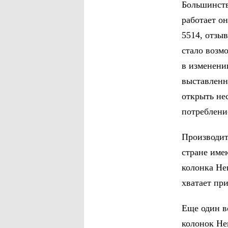
Большинств
работает он
5514, отзыв
стало возм
в изменени
выставленн
открыть нес
потребление
Производит
стране имею
колонка Не
хватает при
Еще один в
колонок Нев