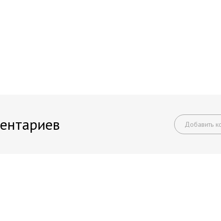
ентариев
Добавить к
Начните получать постоянный доход!