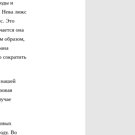
воды и
а Нева люкс
с. Это
чается она
м образом,
рана
о сократить
в нашей
зовая
лучае
зовых
оду. Во