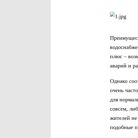
Преимущест
водоснабже
плюс – воз
аварий и р
Однако соот
очень част
для нормал
совсем, ли
жителей не
подобные п