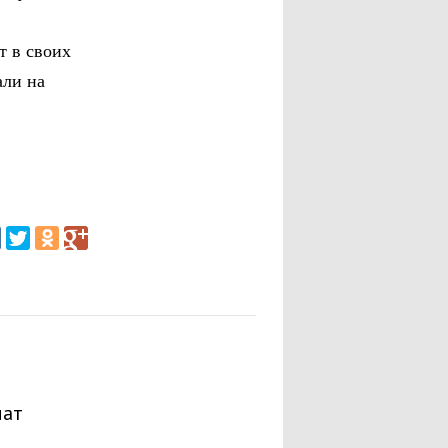
т в своих
али на
мат