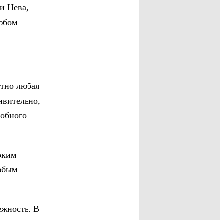
и Нева,
любом
ютно любая
ивительно,
добного
оким
любым
ежность. В