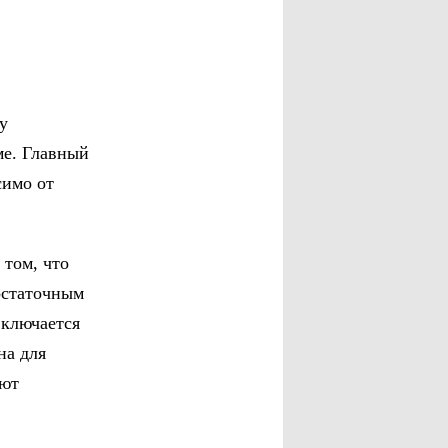
у
ме. Главный
симо от
 том, что
остаточным
включается
на для
ают