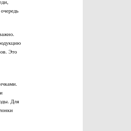
еди,
 очередь
важно.
продукцию
ов. Это
ичками.
 и
оды. Для
олонки