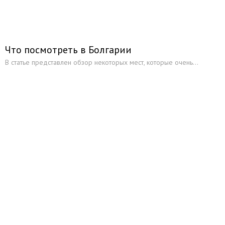
Что посмотреть в Болгарии
В статье представлен обзор некоторых мест, которые очень...
Начните получать постоянный
доход!
Станьте автором на Web-3