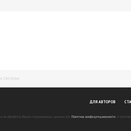
Начните получать постоянный доход!
Станьте автором на Web-3
 Ctrl+Enter
ДЛЯ АВТОРОВ
СТ
есь на обработку Ваших персональных данных (см.
Политика конфиденциальности
), в проти