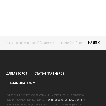
Начните получать постоянный
доход!
Станьте автором на Web-3
Нашли ошибку в тексте? Выделите и нажмите Ctrl+Enter
НАВЕРХ
ДЛЯ АВТОРОВ
СТАТЬИ ПАРТНЕРОВ
РЕКЛАМОДАТЕЛЯМ
Используя интернет ресурс web-3.ru, Вы соглашаетесь на обработку
Ваших персональных данных (см.
Политика конфиденциальности
), в
противном случае вы должны прекратить использование ресурса.