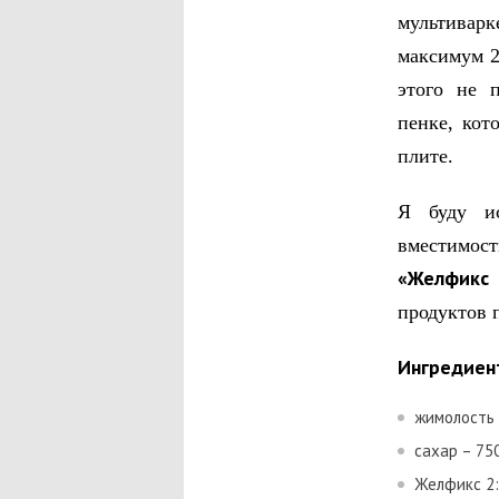
мультивар
максимум 2
этого не 
пенке, кот
плите.
Я буду и
вместимост
«Желфикс 
продуктов 
Ингредиен
жимолость 
сахар – 750
Желфикс 2:1