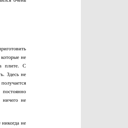
нился очень
приготовить
 которые не
а плите. С
ь. Здесь не
получается
 постоянно
 ничего не
 никогда не