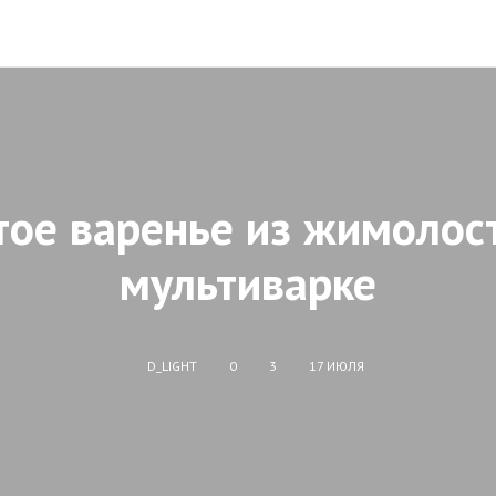
тое варенье из жимолос
мультиварке
D_LIGHT
0
3
17 ИЮЛЯ