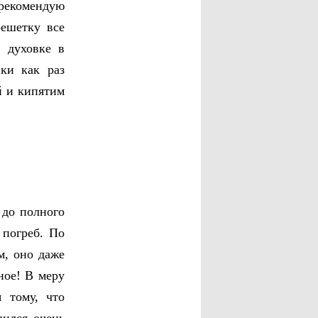
 рекомендую
решетку все
 духовке в
нки как раз
й и кипятим
 до полного
 погреб. По
м, оно даже
ное! В меру
 тому, что