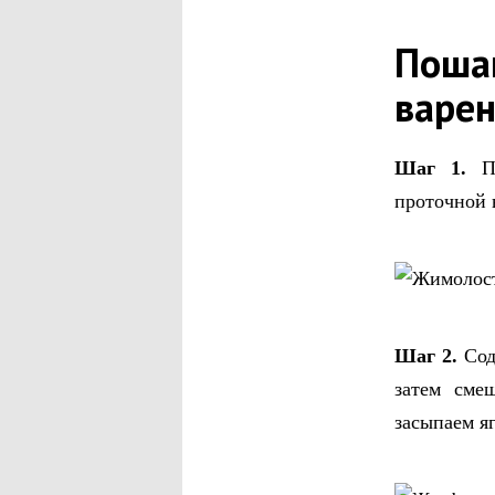
Пошаг
варен
Шаг 1.
П
проточной 
Шаг 2.
Сод
затем сме
засыпаем я