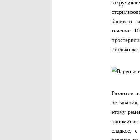
закручивае
стерилизов
банки и з
течение 10
простерили
столько же 
Разлитое п
остывания,
этому реце
напоминает
сладкое, 