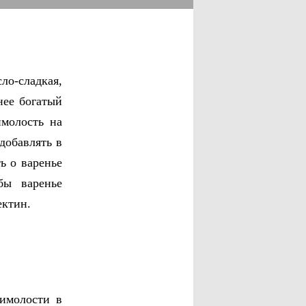
ло-сладкая,
нее богатый
имолость на
добавлять в
ь о варенье
бы варенье
ектин.
имолости в