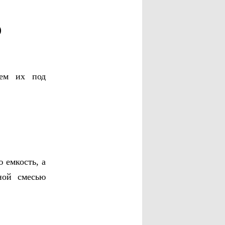
о
аем их под
 емкость, а
ной смесью