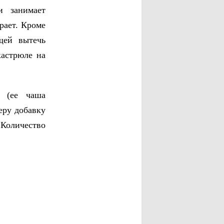
и занимает
рает. Кроме
щей вытечь
кастрюле на
(ее чаша
еру добавку
 Количество