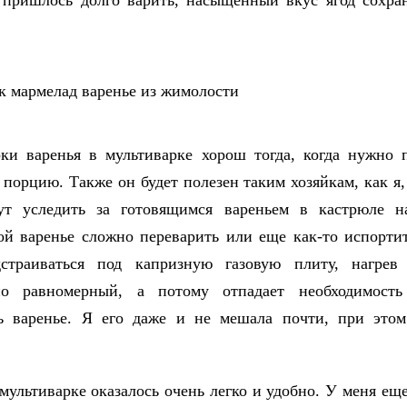
 пришлось долго варить, насыщенный вкус ягод сохра
ки варенья в мультиварке хорош тогда, когда нужно 
порцию. Также он будет полезен таким хозяйкам, как я,
гут уследить за готовящимся вареньем в кастрюле н
ой варенье сложно переварить или еще как-то испортит
страиваться под капризную газовую плиту, нагрев 
но равномерный, а потому отпадает необходимость
ь варенье. Я его даже и не мешала почти, при этом
 мультиварке оказалось очень легко и удобно. У меня еще