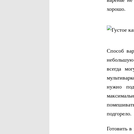
варенье не
хорошо.
Способ вар
небольшую 
всегда мо
мультиварк
нужно под
максималь
помешиват
подгорело.
Готовить в