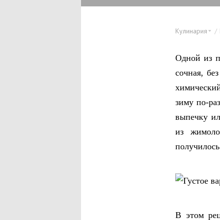
Кулинария
Одной из п
сочная, бе
химический
зиму по-ра
выпечку ил
из жимоло
получилось
В этом ре