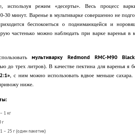
ке, используя режим «десерты». Весь процесс варк
0-30 минут. Варенье в мультиварке совершенно не подго
приходится беспокоиться о поднимающейся и норовя
орую частенько можно наблюдать при варке варенья в 
мультиварку Redmond RMC-M90 Black
спользовать
ью до трех литров). В качестве пектина для варенья я б
2:1»
, с ним можно использовать вдвое меньше сахара.
привожу ниже.
ты:
– 1 кг
 г
 – 25 г (один пакетик)