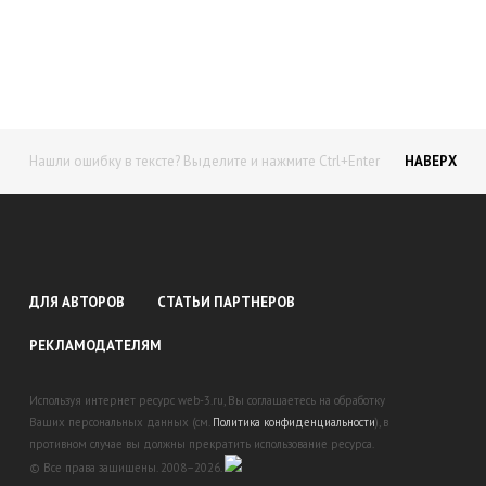
доход!
Станьте автором на Web-3
Нашли ошибку в тексте? Выделите и нажмите Ctrl+Enter
НАВЕРХ
ДЛЯ АВТОРОВ
СТАТЬИ ПАРТНЕРОВ
РЕКЛАМОДАТЕЛЯМ
Используя интернет ресурс web-3.ru, Вы соглашаетесь на обработку
Ваших персональных данных (см.
Политика конфиденциальности
), в
противном случае вы должны прекратить использование ресурса.
© Все права защищены. 2008–2026.