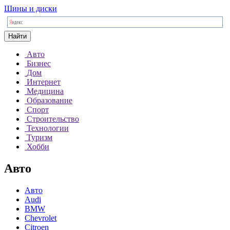
Шины и диски
Найти
Авто
Бизнес
Дом
Интернет
Медицина
Образование
Спорт
Строительство
Технологии
Туризм
Хобби
Авто
Авто
Audi
BMW
Chevrolet
Citroen