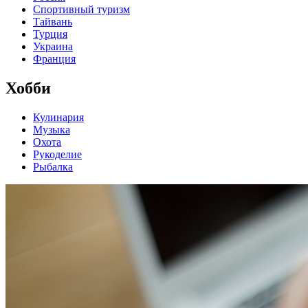
Спортивный туризм
Тайвань
Турция
Украина
Франция
Хобби
Кулинария
Музыка
Охота
Рукоделие
Рыбалка