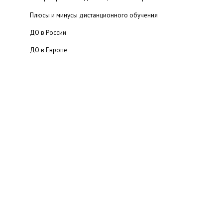
Плюсы и минусы дистанционного обучения
ДО в России
ДО в Европе
Приказ о дистанционном обучении
Психология дистанционного обучения
Дистанционные бизнес-курсы
Дистанционные школы
Дистанционное обучение в Институтах
Дистанционное обучение на языковых курсах
Книги по дистанционному обучению
Порталы, посвященные ДО
Электронные журналы по ДО