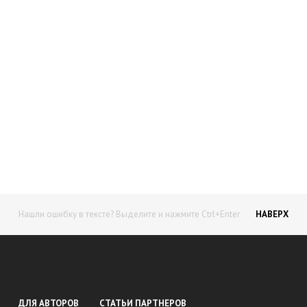
О проекте
Статьи и обзоры
Начните получать постоянный
доход!
Станьте автором на Web-3
Нашли ошибку в тексте? Выделите и нажмите Ctrl+Enter
НАВЕРХ
ДЛЯ АВТОРОВ
СТАТЬИ ПАРТНЕРОВ