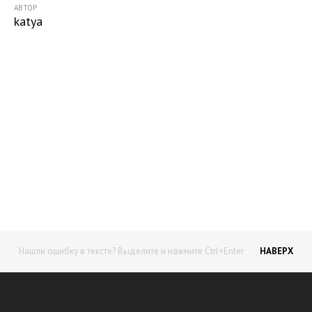
АВТОР
katya
Начните получать постоянный
доход!
Станьте автором на Web-3
Нашли ошибку в тексте? Выделите и нажмите Ctrl+Enter
НАВЕРХ