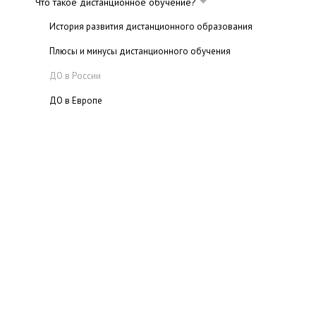
Что такое дистанционное обучение?
История развития дистанционного образования
Плюсы и минусы дистанционного обучения
ДО в России
ДО в Европе
Приказ о дистанционном обучении
Психология дистанционного обучения
Дистанционные бизнес-курсы
Дистанционные школы
Дистанционное обучение в Институтах
Дистанционное обучение на языковых курсах
Книги по дистанционному обучению
Порталы, посвященные ДО