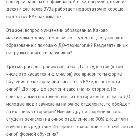
проверки работы его филиалов. А если, например, один из
десяти филиалов ВУЗа работает недостаточно хорошо,
надо этот ВУЗ закрывать?
Второе:
вопрос о лицензии образования. Каково
максимально допустимое число студентов, получающих
образование с помощью ДО-технологий? Разделять ли их
на группы очников и заочников?
Третье:
распространяются ли на `ДО` студентов (в том
числе это касается и филиалов) все приоритеты формы
обучения, по которой они числятся в ВУЗе, в частности
очной? До поры до времени закон на их стороне. Но
призрак армии постоянно маячит на горизонте: если по ДО
молодые люди зачислены на очное отделение, то обойдет
ли их призыв стороной? Или же другой спорный вопрос:
студент зачислен на очное отделение, но 90% дисциплин
изучает посредством Интернет-технологий – это считается
очной формой обучения?