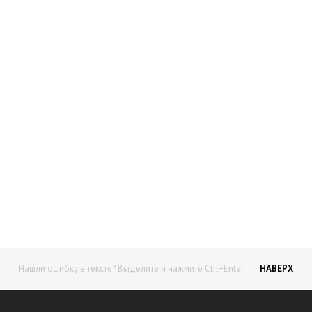
Начните получать постоянный
доход!
Станьте автором на Web-3
Нашли ошибку в тексте? Выделите и нажмите Ctrl+Enter
НАВЕРХ