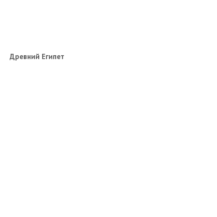
Путеводители и разговорники
Статьи
Книжный магазин
Древний Египет
Каталог путевок
Отдых
Подбор тура