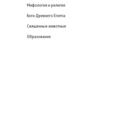
Мифология и религия
Боги Древнего Египта
Священные животные
Образование
Литература
Столица
История
Национальная кухня Египта
Полезная информация
Туристические компании
Галерея
Актуальное
Литература